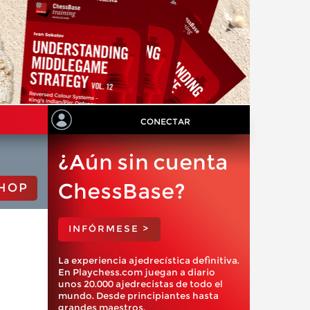
CONECTAR
¿Aún sin cuenta
ChessBase?
HOP
INFÓRMESE >
La experiencia ajedrecística definitiva.
En Playchess.com juegan a diario
unos 20.000 ajedrecistas de todo el
mundo. Desde principiantes hasta
grandes maestros.