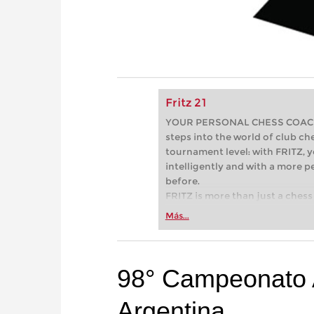
Fritz 21
YOUR PERSONAL CHESS COACH - 
steps into the world of club che
tournament level: with FRITZ, y
intelligently and with a more 
before.
FRITZ is more than just a chess 
Whether you’re taking your firs
Más...
or already playing at a tournam
more efficiently, intelligently
approach than ever before.
98° Campeonato A
Argentina