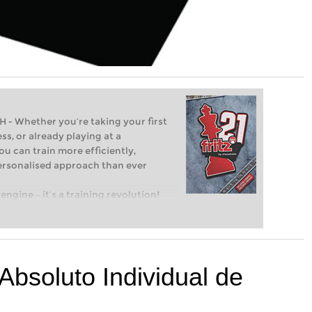
Whether you’re taking your first
ss, or already playing at a
ou can train more efficiently,
personalised approach than ever
engine – it’s a training revolution!
t steps into the world of club chess,
ent level: with FRITZ, you can train
 and with a more personalised
bsoluto Individual de