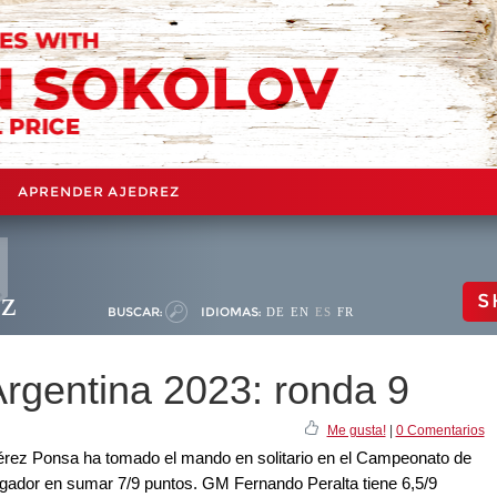
APRENDER AJEDREZ
ez
S
BUSCAR:
IDIOMAS:
DE
EN
ES
FR
rgentina 2023: ronda 9
Me gusta!
|
0 Comentarios
érez Ponsa ha tomado el mando en solitario en el Campeonato de
gador en sumar 7/9 puntos. GM Fernando Peralta tiene 6,5/9