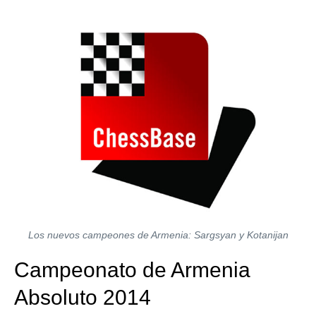
train more efficiently, intelligently and with a
more personalised approach than ever before.
Los nuevos campeones de Armenia: Sargsyan y Kotanijan
Campeonato de Armenia
Absoluto 2014