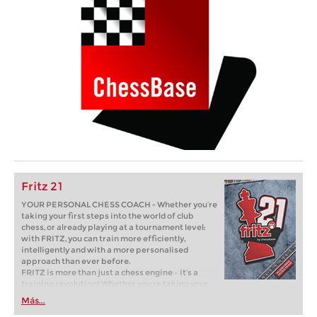
Fritz 21
YOUR PERSONAL CHESS COACH - Whether you’re
taking your first steps into the world of club
chess, or already playing at a tournament level:
with FRITZ, you can train more efficiently,
intelligently and with a more personalised
approach than ever before.
FRITZ is more than just a chess engine – it’s a
training revolution! Whether you’re taking your
first steps into the world of club chess, or already
Más...
playing at a tournament level: with FRITZ, you can