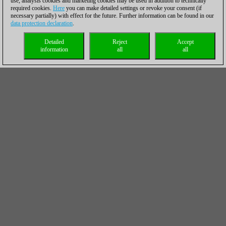
use, analysis cookies and marketing cookies may be used in addition to technically
required cookies.
Here
you can make detailed settings or revoke your consent (if
necessary partially) with effect for the future. Further information can be found in our
data protection declaration
.
Detailed
Reject
Accept
information
all
all