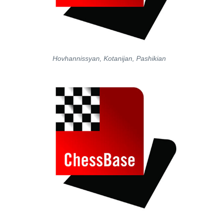
Hovhannissyan, Kotanijan, Pashikian