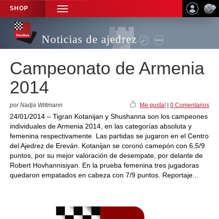
SHOP
TOGGLE
NAVIGATION
Noticias de ajedrez
Campeonato de Armenia
2014
por Nadja Wittmann
Me gusta!
|
0 Comentarios
24/01/2014 – Tigran Kotanijan y Shushanna son los campeones
individuales de Armenia 2014, en las categorías absoluta y
femenina respectivamente. Las partidas se jugaron en el Centro
del Ajedrez de Ereván. Kotanijan se coronó camepón con 6,5/9
puntos, por su mejor valoración de desempate, por delante de
Robert Hovhannisiyan. En la prueba femenina tres jugadoras
quedaron empatados en cabeza con 7/9 puntos. Reportaje...