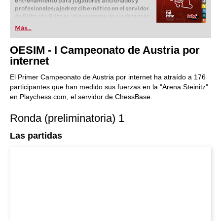
entrenamiento para jugadores aficionados y
profesionales; ajedrez cibernético en el servidor
de Fritz, etc. Fritz es “el programa de ajedrez más
popular de Alemania” (Der Spiegel) y ofrece todo
Más...
lo que necesita el ajedrecista. La novedad más
espectacular: Fritz 17 incluye el módulo basado
OESIM - I Campeonato de Austria por
en una red neuronal de inteligencia artificial, "Fat
Fritz".
internet
El Primer Campeonato de Austria por internet ha atraído a 176
participantes que han medido sus fuerzas en la "Arena Steinitz"
en Playchess.com, el servidor de ChessBase.
Ronda (preliminatoria) 1
Las partidas