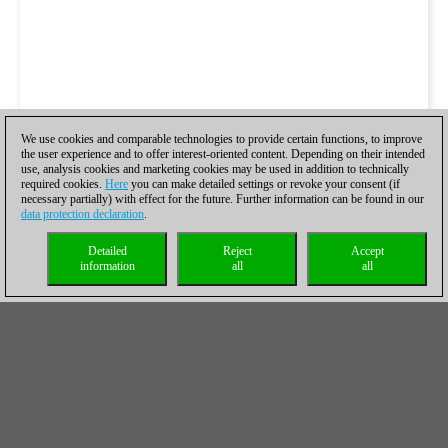
We use cookies and comparable technologies to provide certain functions, to improve
the user experience and to offer interest-oriented content. Depending on their intended
use, analysis cookies and marketing cookies may be used in addition to technically
required cookies.
Here
you can make detailed settings or revoke your consent (if
necessary partially) with effect for the future. Further information can be found in our
data protection declaration
.
Detailed
Reject
Accept
information
all
all