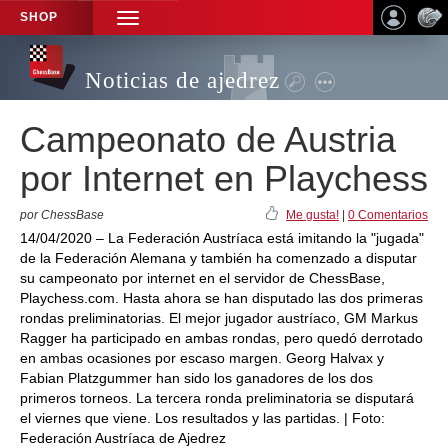
SHOP
TOGGLE
NAVIGATION
Noticias de ajedrez
Campeonato de Austria
por Internet en Playchess
por ChessBase
Me gusta!
|
0 Comentarios
14/04/2020 – La Federación Austríaca está imitando la "jugada"
de la Federación Alemana y también ha comenzado a disputar
su campeonato por internet en el servidor de ChessBase,
Playchess.com. Hasta ahora se han disputado las dos primeras
rondas preliminatorias. El mejor jugador austríaco, GM Markus
Ragger ha participado en ambas rondas, pero quedó derrotado
en ambas ocasiones por escaso margen. Georg Halvax y
Fabian Platzgummer han sido los ganadores de los dos
primeros torneos. La tercera ronda preliminatoria se disputará
el viernes que viene. Los resultados y las partidas. | Foto:
Federación Austríaca de Ajedrez