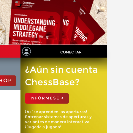
CONECTAR
¿Aún sin cuenta
ChessBase?
HOP
INFÓRMESE >
¡Así se aprenden las aperturas!
Entrenar sistemas de aperturas y
variantes de manera interactiva.
¡Jugada a jugada!