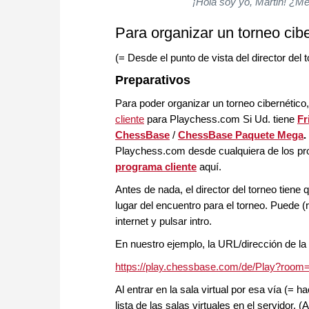
"¡Hola soy yo, Martin! ¿Me
Para organizar un torneo cib
(= Desde el punto de vista del director del t
Preparativos
Para poder organizar un torneo cibernético,
cliente
para Playchess.com Si Ud. tiene
Fr
ChessBase
/
ChessBase Paquete Mega
.
Playchess.com desde cualquiera de los pr
programa cliente
aquí.
Antes de nada, el director del torneo tiene 
lugar del encuentro para el torneo. Puede (r
internet y pulsar intro.
En nuestro ejemplo, la URL/dirección de la s
https://play.chessbase.com/de/Play?room
Al entrar en la sala virtual por esa vía (= h
lista de las salas virtuales en el servidor. 