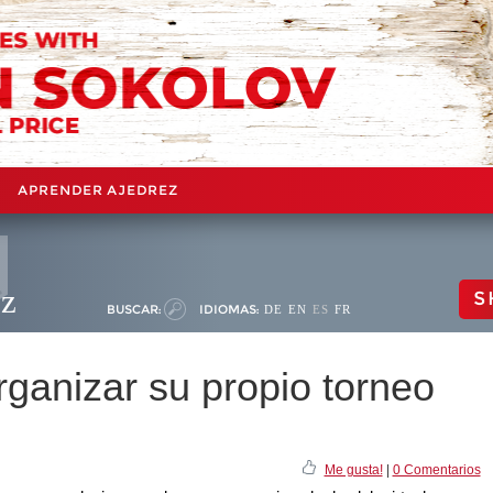
APRENDER AJEDREZ
ez
S
BUSCAR:
IDIOMAS:
DE
EN
ES
FR
organizar su propio torneo
Me gusta!
|
0 Comentarios