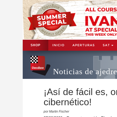
INICIO
APERTURAS
SAT
SHOP
Noticias de ajedr
¡Así de fácil es, 
cibernético!
por Martin Fischer