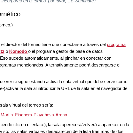
 incorporas en el torneo, por favor, CB-Seminare?"
ernético
orneo.)
 el director del torneo tiene que conectarse a través del
programa
itz
o
Komodo
o el programa gestor de base de datos
Eso sucede automáticamente, al pinchar en conectar con
ogramas mencionados. Alternativamente podrá descargarse el
que ver si sigue estando activa la sala virtual que debe servir como
e-)activar la sala al introducir la URL de la sala en el navegador de
ala virtual del torneo sería:
=Martin_Fischers-Playchess-Arena
aciendo clic en el enlace), la sala aperecerá/volverá a aparecer en la
(Aviso: las salas virtuales desaparecen de la lista tras más de dos