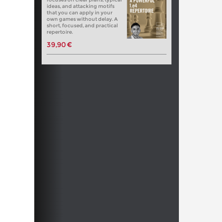
ideas, and attacking motifs
that you can apply in your
own games without delay. A
short, focused, and practical
repertoire.
39,90 €