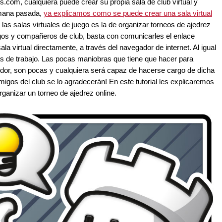
.com, cualquiera puede crear su propia sala de club virtual y
emana pasada,
ya explicamos como se puede crear una sala virtual
 las salas virtuales de juego es la de organizar torneos de ajedrez
migos y compañeros de club, basta con comunicarles el enlace
ala virtual directamente, a través del navegador de internet. Al igual
 más de trabajo. Las pocas maniobras que tiene que hacer para
rvidor, son pocas y cualquiera será capaz de hacerse cargo de dicha
igos del club se lo agradecerán! En este tutorial les explicaremos
ganizar un torneo de ajedrez online.