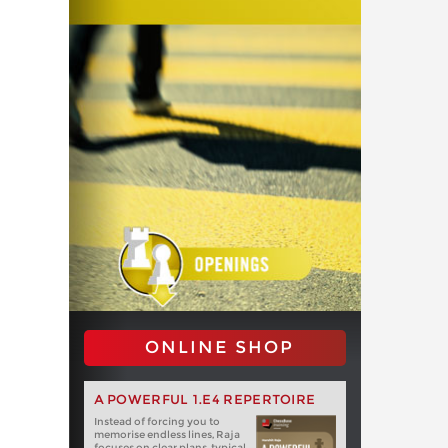
ONLINE SHOP
A POWERFUL 1.E4 REPERTOIRE
Instead of forcing you to
memorise endless lines, Raja
focuses on clear plans, typical