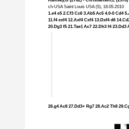
ch-USA Saint Louis USA (5), 18.05.2010
1.e4 e5 2.Cf3 Cc6 3.Ab5 Ac5 4.0-0 Cd4 5
11.f4 exf4 12.Axf4 Cxf4 13.Dxf4 d6 14.C
20.Dg3 f5 21.Tae1 Ac7 22.Dh3 f4 23.Dd3
26.g4 Ac8 27.Dd3+ Rg7 28.Ac2 Th8 29.Cg