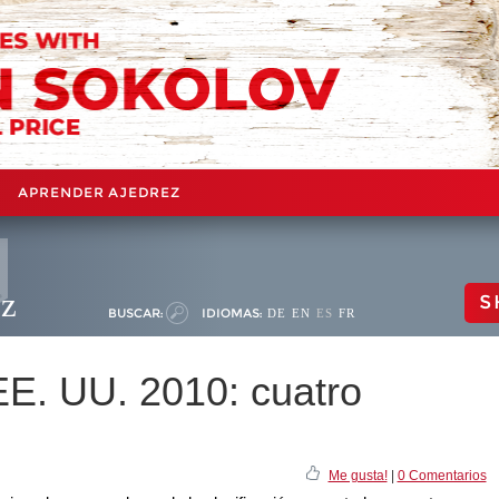
APRENDER AJEDREZ
ez
S
BUSCAR:
IDIOMAS:
DE
EN
ES
FR
E. UU. 2010: cuatro
Me gusta!
|
0 Comentarios