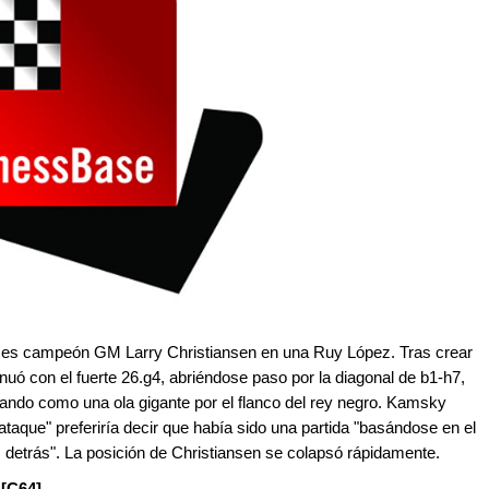
ces campeón GM Larry Christiansen en una Ruy López. Tras crear
nuó con el fuerte 26.g4, abriéndose paso por la diagonal de b1-h7,
rando como una ola gigante por el flanco del rey negro. Kamsky
taque" preferiría decir que había sido una partida "basándose en el
s detrás". La posición de Christiansen se colapsó rápidamente.
 [C64]