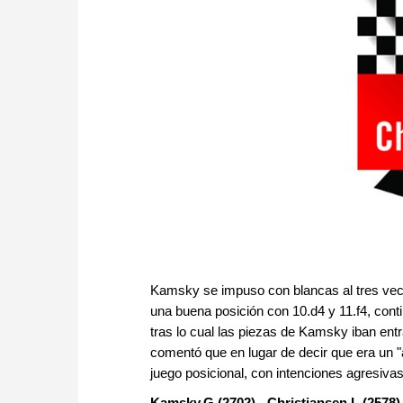
Kamsky se impuso con blancas al tres ve
una buena posición con 10.d4 y 11.f4, conti
tras lo cual las piezas de Kamsky iban ent
comentó que en lugar de decir que era un "a
juego posicional, con intenciones agresiva
Kamsky,G (2702) - Christiansen,L (2578)