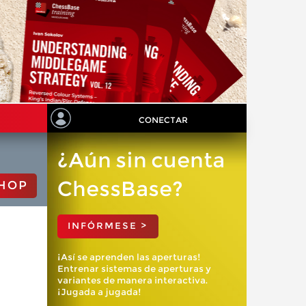
CONECTAR
¿Aún sin cuenta
ChessBase?
HOP
INFÓRMESE >
¡Así se aprenden las aperturas!
Entrenar sistemas de aperturas y
variantes de manera interactiva.
¡Jugada a jugada!