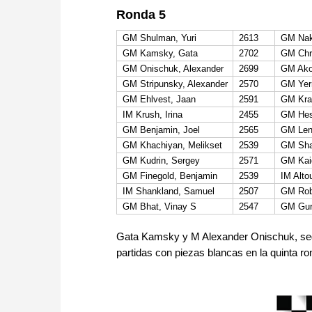
Ronda 5
GM Shulman, Yuri
2613
GM Nak
GM Kamsky, Gata
2702
GM Chri
GM Onischuk, Alexander
2699
GM Ako
GM Stripunsky, Alexander
2570
GM Yer
GM Ehlvest, Jaan
2591
GM Kra
IM Krush, Irina
2455
GM Hes
GM Benjamin, Joel
2565
GM Len
GM Khachiyan, Melikset
2539
GM Sha
GM Kudrin, Sergey
2571
GM Kai
GM Finegold, Benjamin
2539
IM Alto
IM Shankland, Samuel
2507
GM Rob
GM Bhat, Vinay S
2547
GM Gur
Gata Kamsky y M Alexander Onischuk, segu
partidas con piezas blancas en la quinta ro