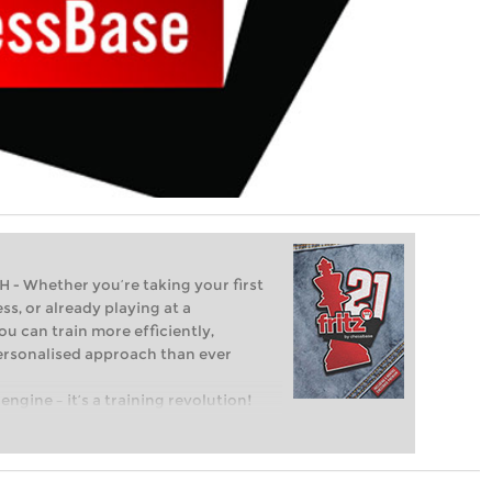
Whether you’re taking your first
ss, or already playing at a
ou can train more efficiently,
personalised approach than ever
engine – it’s a training revolution!
t steps into the world of club chess,
ent level: with FRITZ, you can train
 and with a more personalised