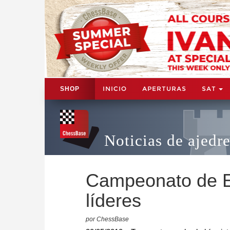
INICIO
APERTURAS
SAT
SHOP
Noticias de ajedr
Campeonato de E
líderes
por ChessBase