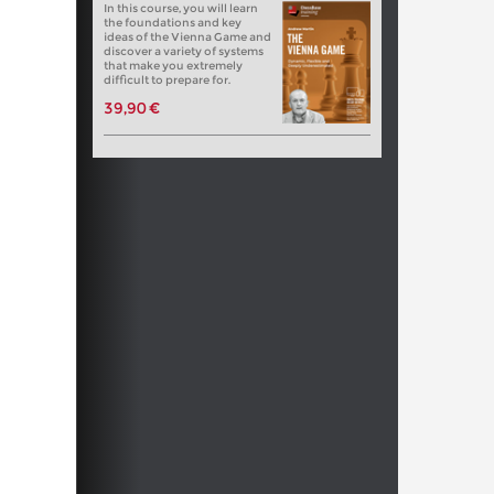
In this course, you will learn
the foundations and key
ideas of the Vienna Game and
discover a variety of systems
that make you extremely
difficult to prepare for.
39,90 €