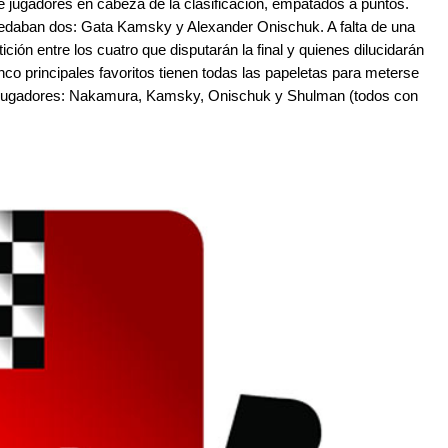
e jugadores en cabeza de la clasificación, empatados a puntos.
uedaban dos: Gata Kamsky y Alexander Onischuk. A falta de una
ción entre los cuatro que disputarán la final y quienes dilucidarán
inco principales favoritos tienen todas las papeletas para meterse
tro jugadores: Nakamura, Kamsky, Onischuk y Shulman (todos con