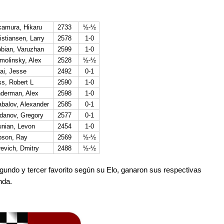
amura, Hikaru
2733
½-½
stiansen, Larry
2578
1-0
bian, Varuzhan
2599
1-0
molinsky, Alex
2528
½-½
ai, Jesse
2492
0-1
s, Robert L
2590
1-0
derman, Alex
2598
1-0
balov, Alexander
2585
0-1
danov, Gregory
2577
0-1
unian, Levon
2454
1-0
son, Ray
2569
½-½
evich, Dmitry
2488
½-½
ndo y tercer favorito según su Elo, ganaron sus respectivas
nda.