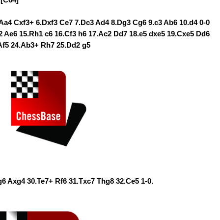
.Aa4 Cxf3+ 6.Dxf3 Ce7 7.Dc3 Ad4 8.Dg3 Cg6 9.c3 Ab6 10.d4 0-0
d2 Ae6 15.Rh1 c6 16.Cf3 h6 17.Ac2 Dd7 18.e5 dxe5 19.Cxe5 Dd6
 Af5 24.Ab3+ Rh7 25.Dd2 g5
6 Axg4 30.Te7+ Rf6 31.Txc7 Thg8 32.Ce5 1-0.