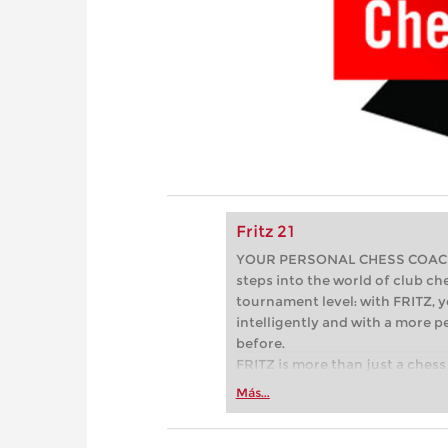
Fritz 21
YOUR PERSONAL CHESS COACH - 
steps into the world of club che
tournament level: with FRITZ, y
intelligently and with a more 
before.
FRITZ is more than just a chess 
Whether you’re taking your firs
Más...
or already playing at a tournam
more efficiently, intelligently