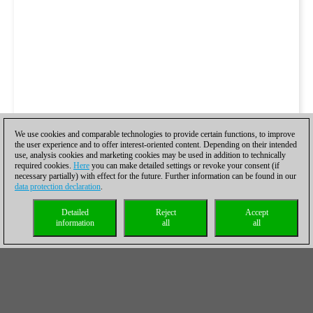
We use cookies and comparable technologies to provide certain functions, to improve
the user experience and to offer interest-oriented content. Depending on their intended
use, analysis cookies and marketing cookies may be used in addition to technically
required cookies.
Here
you can make detailed settings or revoke your consent (if
necessary partially) with effect for the future. Further information can be found in our
data protection declaration
.
Detailed
Reject
Accept
information
all
all