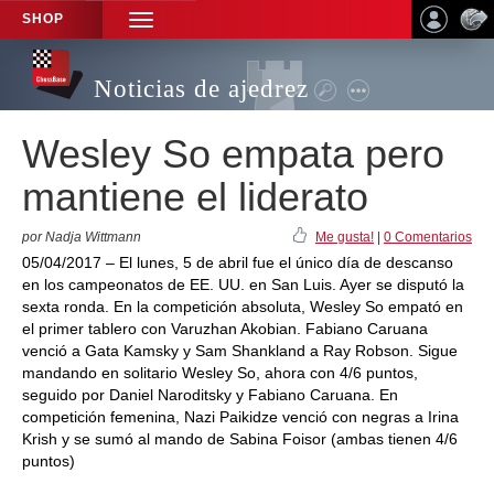
SHOP
TOGGLE
NAVIGATION
Noticias de ajedrez
Wesley So empata pero
mantiene el liderato
por Nadja Wittmann
Me gusta!
|
0 Comentarios
05/04/2017 – El lunes, 5 de abril fue el único día de descanso
en los campeonatos de EE. UU. en San Luis. Ayer se disputó la
sexta ronda. En la competición absoluta, Wesley So empató en
el primer tablero con Varuzhan Akobian. Fabiano Caruana
venció a Gata Kamsky y Sam Shankland a Ray Robson. Sigue
mandando en solitario Wesley So, ahora con 4/6 puntos,
seguido por Daniel Naroditsky y Fabiano Caruana. En
competición femenina, Nazi Paikidze venció con negras a Irina
Krish y se sumó al mando de Sabina Foisor (ambas tienen 4/6
puntos)