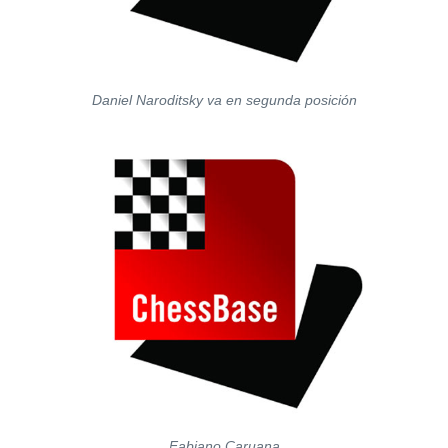
Daniel Naroditsky va en segunda posición
Fabiano Caruana