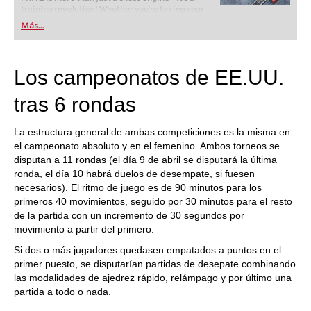
training revolution! Whether you’re taking your
first steps into the world of club chess, or already
Más...
playing at a tournament level: with FRITZ, you can
train more efficiently, intelligently and with a
more personalised approach than ever before.
Los campeonatos de EE.UU.
tras 6 rondas
La estructura general de ambas competiciones es la misma en
el campeonato absoluto y en el femenino. Ambos torneos se
disputan a 11 rondas (el día 9 de abril se disputará la última
ronda, el día 10 habrá duelos de desempate, si fuesen
necesarios). El ritmo de juego es de 90 minutos para los
primeros 40 movimientos, seguido por 30 minutos para el resto
de la partida con un incremento de 30 segundos por
movimiento a partir del primero.
Si dos o más jugadores quedasen empatados a puntos en el
primer puesto, se disputarían partidas de desepate combinando
las modalidades de ajedrez rápido, relámpago y por último una
partida a todo o nada.