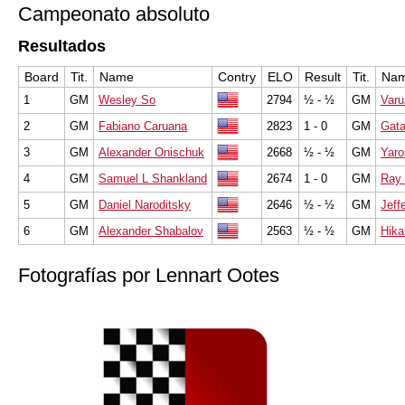
Campeonato absoluto
Resultados
Board
Tit.
Name
Contry
ELO
Result
Tit.
Na
1
GM
Wesley So
2794
½ - ½
GM
Varu
2
GM
Fabiano Caruana
2823
1 - 0
GM
Gat
3
GM
Alexander Onischuk
2668
½ - ½
GM
Yaro
4
GM
Samuel L Shankland
2674
1 - 0
GM
Ray
5
GM
Daniel Naroditsky
2646
½ - ½
GM
Jeff
6
GM
Alexander Shabalov
2563
½ - ½
GM
Hika
Fotografías por Lennart Ootes