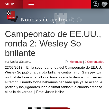
SHOP
TOGGLE
NAVIGATION
Noticias de ajedrez
Campeonato de EE.UU.,
ronda 2: Wesley So
brillante
por Nadja Wittmann
Me gusta!
|
0 Comentarios
22/03/2019 – En la segunda ronda del Campeonato de EE.UU.
Wesley So jugó una partida brillante contra Timur Gareyev. En
un final de torre y caballo vs. torre y caballo demostró quién es
el "amo". Cuando todos habíamos pensado que ya se acabó la
partida y los jugadores iban a firmar tablas fue cuando empezó
el baile de verdad. | Foto: Justin Kellar