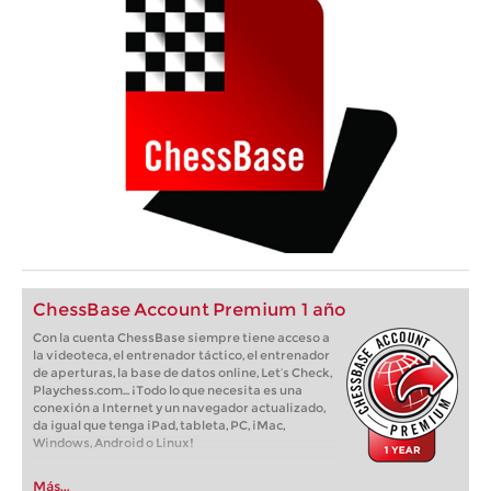
ChessBase Account Premium 1 año
Con la cuenta ChessBase siempre tiene acceso a
la videoteca, el entrenador táctico, el entrenador
de aperturas, la base de datos online, Let’s Check,
Playchess.com... ¡Todo lo que necesita es una
conexión a Internet y un navegador actualizado,
da igual que tenga iPad, tableta, PC, iMac,
Windows, Android o Linux!
Más...