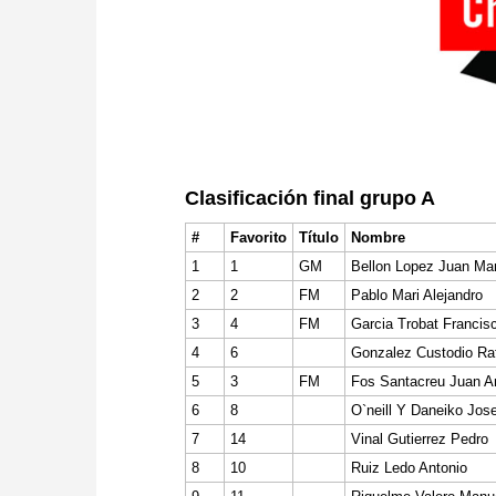
Clasificación final grupo A
#
Favorito
Título
Nombre
1
1
GM
Bellon Lopez Juan Ma
2
2
FM
Pablo Mari Alejandro
3
4
FM
Garcia Trobat Francis
4
6
Gonzalez Custodio Ra
5
3
FM
Fos Santacreu Juan A
6
8
O`neill Y Daneiko Jos
7
14
Vinal Gutierrez Pedro
8
10
Ruiz Ledo Antonio