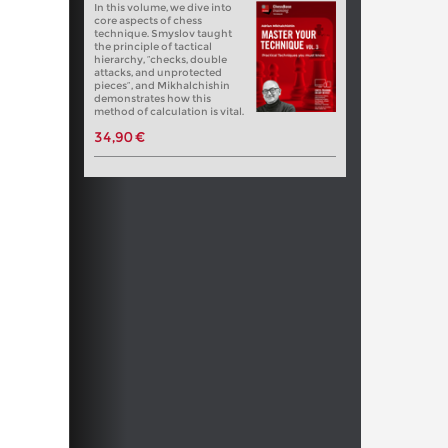
In this volume, we dive into
core aspects of chess
technique. Smyslov taught
the principle of tactical
hierarchy, “checks, double
attacks, and unprotected
pieces”, and Mikhalchishin
demonstrates how this
method of calculation is vital.
34,90 €