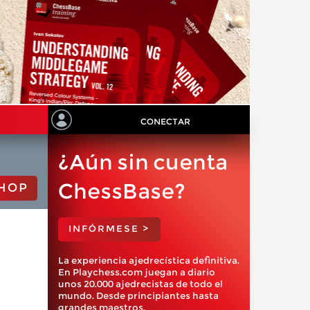
CONECTAR
¿Aún sin cuenta
ChessBase?
HOP
INFÓRMESE >
La experiencia ajedrecística definitiva.
En Playchess.com juegan a diario
unos 20.000 ajedrecistas de todo el
mundo. Desde principiantes hasta
grandes maestros.