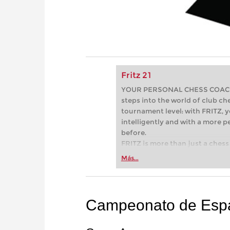
Fritz 21
YOUR PERSONAL CHESS COACH - 
steps into the world of club che
tournament level: with FRITZ, y
intelligently and with a more 
before.
FRITZ is more than just a chess 
Whether you’re taking your firs
Más...
or already playing at a tournam
more efficiently, intelligently
approach than ever before.
Campeonato de Espa