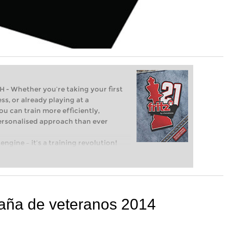
Whether you’re taking your first
ss, or already playing at a
ou can train more efficiently,
personalised approach than ever
engine – it’s a training revolution!
t steps into the world of club chess,
ent level: with FRITZ, you can train
 and with a more personalised
ña de veteranos 2014