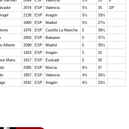
el Damian
2094
ESP
Valencia
5½
35
9º
lvador
2074
ESP
Valencia
5½
35
10º
Angel
2138
ESP
Aragón
5½
33½
1900
ESP
Madrid
5½
27½
tonio
1976
ESP
Castilla La Mancha
5
39½
o
2055
ESP
Baleares
5
37½
o Alberto
2099
ESP
Madrid
5
35½
1924
ESP
Aragón
5
31
Jose Manu
1917
ESP
Euskadi
5
30
rdo
2085
ESP
Murcia
4½
37
do
1957
ESP
Valencia
4½
34½
ago
2042
ESP
Aragón
4½
33½