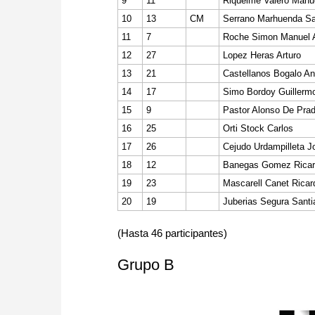
9
11
Riquelme Valero Manu
10
13
CM
Serrano Marhuenda Sa
11
7
Roche Simon Manuel 
12
27
Lopez Heras Arturo
13
21
Castellanos Bogalo An
14
17
Simo Bordoy Guillerm
15
9
Pastor Alonso De Prad
16
25
Orti Stock Carlos
17
26
Cejudo Urdampilleta 
18
12
Banegas Gomez Rica
19
23
Mascarell Canet Ricar
20
19
Juberias Segura Santi
(Hasta 46 participantes)
Grupo B