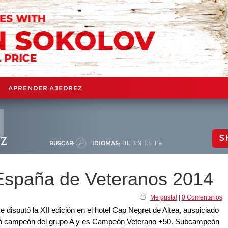
APRENDER AJEDREZ
ez
S
BUSCAR:
IDIOMAS:
DE
EN
ES
FR
spaña de Veteranos 2014
Me gusta!
|
0 Comentarios
e disputó la XII edición en el hotel Cap Negret de Altea, auspiciado
nó campeón del grupo A y es Campeón Veterano +50. Subcampeón