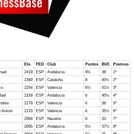
Elo
FED
Club
Puntos
BUC
Premios
nuel
2419
ESP
Andalucía
8½
38
1º
2369
ESP
Cataluña
8
40½
2º
co
2254
ESP
Valencia
6½
41½
3º
fael
2159
ESP
Andalucía
6
40½
4º
ndres
2279
ESP
Valencia
6
38
5º
e Antoni
2133
ESP
Valencia
6
35½
6º
2068
ESP
Navarra
6
33
7º
2095
ESP
Andalucía
5½
37½
8º