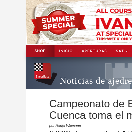
INICIO
APERTURAS
SAT
SHOP
Noticias de ajedr
Campeonato de Es
Cuenca toma el m
por Nadja Wittmann