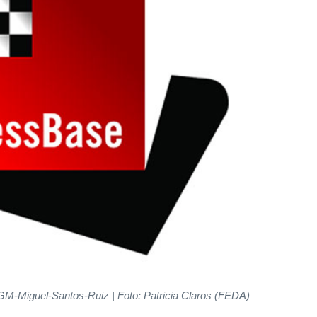
M-Miguel-Santos-Ruiz | Foto: Patricia Claros (FEDA)