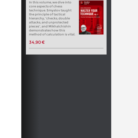
In this volume, we dive into
core aspects of chess
technique. Smyslov taught
the principle of tactical
hierarchy, “checks, double
attacks, and unprotected
pieces”, and Mikhalchishin
demonstrates how this
method of calculation is vital.
34,90 €