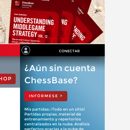
CONECTAR
¿Aún sin cuenta
ChessBase?
HOP
INFÓRMESE >
Mis partidas: ¡Todo en un sitio!
Partidas propias, material de
entrenamiento y repertorios
centralizados en la nube. Análisis
perfectos gracias a la nube de