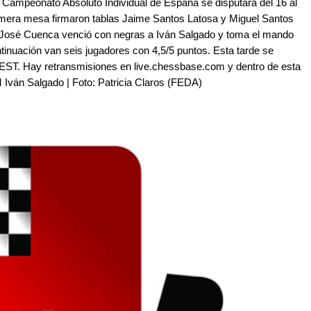
l Campeonato Absoluto Individual de España se disputará del 16 al
rimera mesa firmaron tablas Jaime Santos Latosa y Miguel Santos
, José Cuenca venció con negras a Iván Salgado y toma el mando
ntinuación van seis jugadores con 4,5/5 puntos. Esta tarde se
0 CEST. Hay retransmisiones en live.chessbase.com y dentro de esta
 Iván Salgado | Foto: Patricia Claros (FEDA)