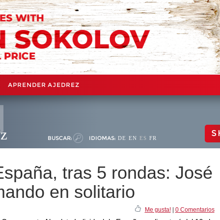
APRENDER AJEDREZ
ez
S
BUSCAR:
IDIOMAS:
DE
EN
ES
FR
paña, tras 5 rondas: José
ando en solitario
Me gusta!
|
0 Comentarios