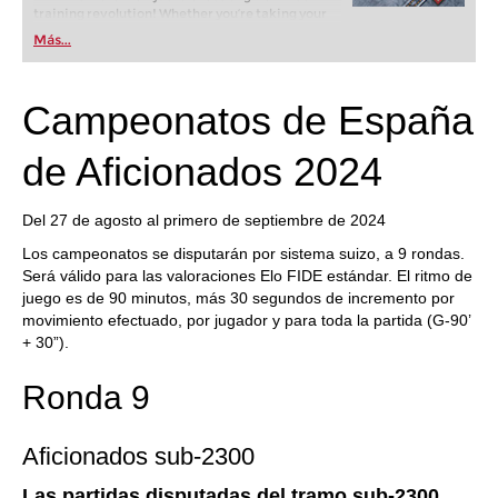
training revolution! Whether you’re taking your
first steps into the world of club chess, or already
Más...
playing at a tournament level: with FRITZ, you can
train more efficiently, intelligently and with a
more personalised approach than ever before.
Campeonatos de España
de Aficionados 2024
Del 27 de agosto al primero de septiembre de 2024
Los campeonatos se disputarán por sistema suizo, a 9 rondas.
Será válido para las valoraciones Elo FIDE estándar. El ritmo de
juego es de 90 minutos, más 30 segundos de incremento por
movimiento efectuado, por jugador y para toda la partida (G-90’
+ 30”).
Ronda 9
Aficionados sub-2300
Las partidas disputadas del tramo sub-2300