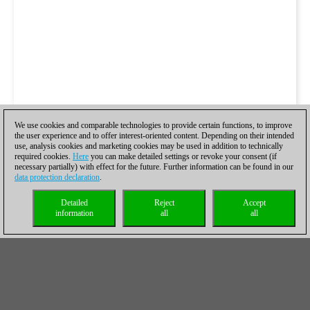
We use cookies and comparable technologies to provide certain functions, to improve
the user experience and to offer interest-oriented content. Depending on their intended
use, analysis cookies and marketing cookies may be used in addition to technically
required cookies.
Here
you can make detailed settings or revoke your consent (if
necessary partially) with effect for the future. Further information can be found in our
data protection declaration
.
Detailed
Reject
Accept
information
all
all