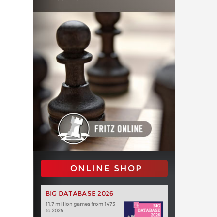
ONLINE SHOP
BIG DATABASE 2026
11,7 million games from 1475
to 2025