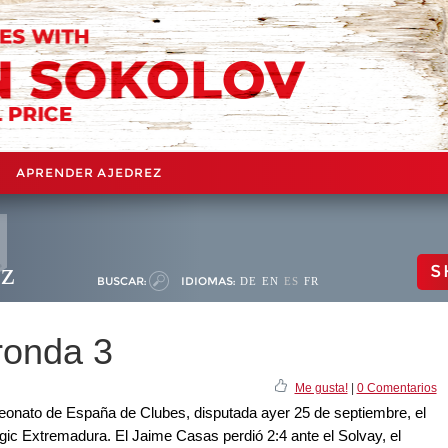
APRENDER AJEDREZ
ez
S
BUSCAR:
IDIOMAS:
DE
EN
ES
FR
ronda 3
Me gusta!
|
0 Comentarios
eonato de España de Clubes, disputada ayer 25 de septiembre, el
ic Extremadura. El Jaime Casas perdió 2:4 ante el Solvay, el