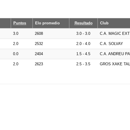
Puntos
Elo promedio
Resultado
Club
3.0
2608
3.0 - 3.0
C.A. MAGIC E
2.0
2532
2.0 - 4.0
C.A. SOLVAY
0.0
2404
1.5 - 4.5
C.A. ANDREU P
2.0
2623
2.5 - 3.5
GROS XAKE TA