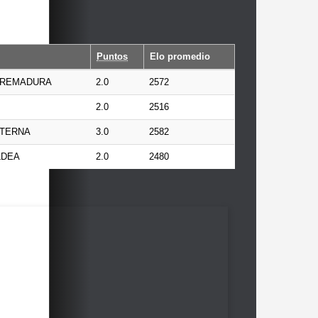
Puntos
Elo promedio
XTREMADURA
2.0
2572
2.0
2516
ATERNA
3.0
2582
LDEA
2.0
2480