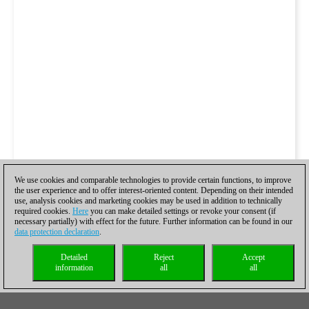
We use cookies and comparable technologies to provide certain functions, to improve
the user experience and to offer interest-oriented content. Depending on their intended
use, analysis cookies and marketing cookies may be used in addition to technically
required cookies.
Here
you can make detailed settings or revoke your consent (if
necessary partially) with effect for the future. Further information can be found in our
data protection declaration
.
Detailed
Reject
Accept
information
all
all