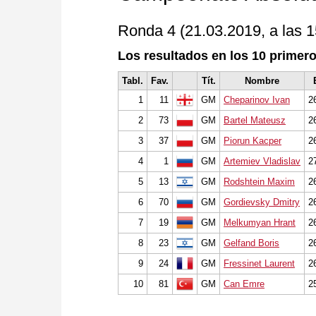
Ronda 4 (21.03.2019, a las 
Los resultados en los 10 primero
Tabl.
Fav.
Tít.
Nombre
1
11
GM
Cheparinov Ivan
2
2
73
GM
Bartel Mateusz
2
3
37
GM
Piorun Kacper
2
4
1
GM
Artemiev Vladislav
2
5
13
GM
Rodshtein Maxim
2
6
70
GM
Gordievsky Dmitry
2
7
19
GM
Melkumyan Hrant
2
8
23
GM
Gelfand Boris
2
9
24
GM
Fressinet Laurent
2
10
81
GM
Can Emre
2