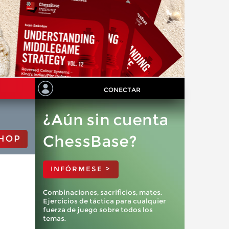
CONECTAR
¿Aún sin cuenta
ChessBase?
HOP
INFÓRMESE >
Combinaciones, sacrificios, mates.
Ejercicios de táctica para cualquier
fuerza de juego sobre todos los
temas.