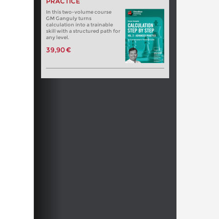
PRACTICE
In this two-volume course
GM Ganguly turns
calculation into a trainable
skill with a structured path for
any level.
39,90 €