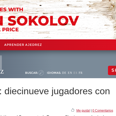
APRENDER AJEDREZ
ez
S
BUSCAR:
IDIOMAS:
DE
EN
ES
FR
: diecinueve jugadores con
Me gusta!
|
0 Comentarios