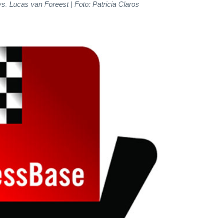
 vs. Lucas van Foreest
| Foto: Patricia Claros