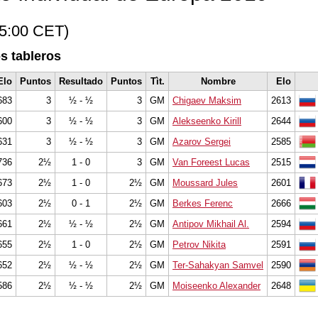
15:00 CET)
s tableros
Elo
Puntos
Resultado
Puntos
Tìt.
Nombre
Elo
683
3
½ - ½
3
GM
Chigaev Maksim
2613
600
3
½ - ½
3
GM
Alekseenko Kirill
2644
631
3
½ - ½
3
GM
Azarov Sergei
2585
736
2½
1 - 0
3
GM
Van Foreest Lucas
2515
673
2½
1 - 0
2½
GM
Moussard Jules
2601
603
2½
0 - 1
2½
GM
Berkes Ferenc
2666
661
2½
½ - ½
2½
GM
Antipov Mikhail Al.
2594
655
2½
1 - 0
2½
GM
Petrov Nikita
2591
652
2½
½ - ½
2½
GM
Ter-Sahakyan Samvel
2590
586
2½
½ - ½
2½
GM
Moiseenko Alexander
2648