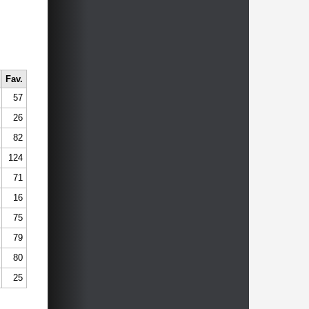
Fav.
57
26
82
124
71
16
75
79
80
25