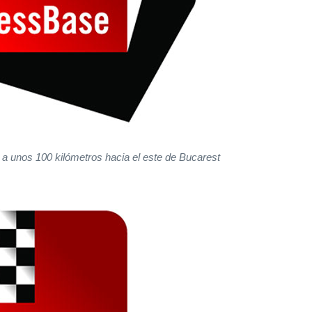
a unos 100 kilómetros hacia el este de Bucarest