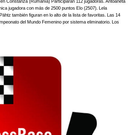
en Constanza (Rumanía) Participarán 112 jugadoras. Antoaneta
a única jugadora con más de 2500 puntos Elo (2507). Lela
ähtz también figuran en lo alto de la lista de favoritas. Las 14
ampeonato del Mundo Femenino por sistema eliminatorio. Los