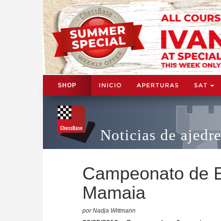
INICIO
APERTURAS
SAT
SHOP
Noticias de ajedr
Campeonato de 
Mamaia
por Nadja Wittmann