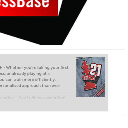
Whether you’re taking your first
ss, or already playing at a
ou can train more efficiently,
personalised approach than ever
engine – it’s a training revolution!
t steps into the world of club chess,
ent level: with FRITZ, you can train
 and with a more personalised