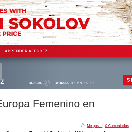
APRENDER AJEDREZ
ez
S
BUSCAR:
IDIOMAS:
DE
EN
ES
FR
Europa Femenino en
Me gusta!
|
0 Comentarios