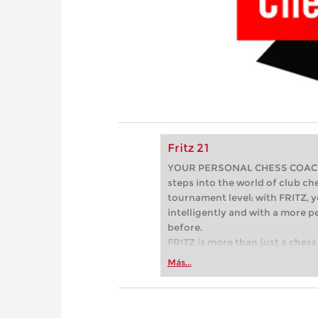
Fritz 21
YOUR PERSONAL CHESS COACH - 
steps into the world of club che
tournament level: with FRITZ, y
intelligently and with a more 
before.
FRITZ is more than just a chess 
Whether you’re taking your firs
Más...
or already playing at a tournam
more efficiently, intelligently
approach than ever before.