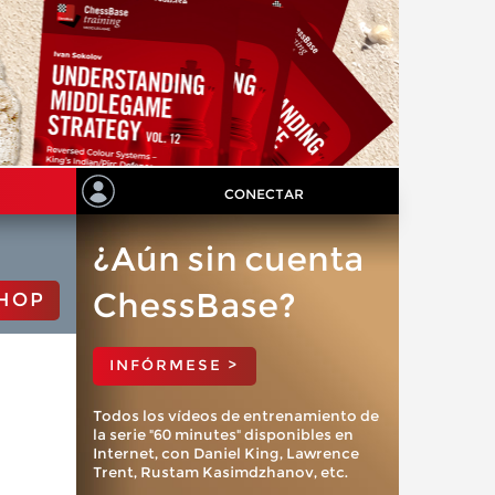
CONECTAR
¿Aún sin cuenta
ChessBase?
HOP
INFÓRMESE >
Todos los vídeos de entrenamiento de
la serie "60 minutes" disponibles en
Internet, con Daniel King, Lawrence
Trent, Rustam Kasimdzhanov, etc.