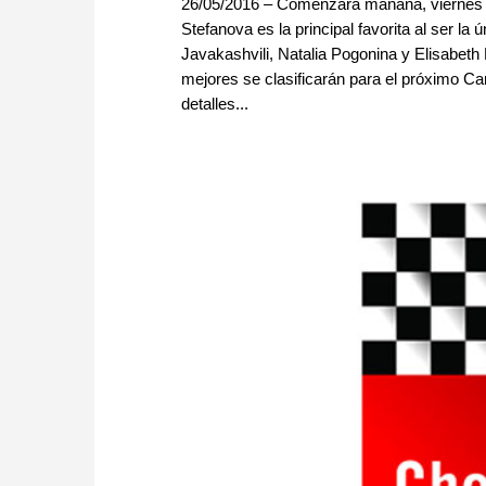
26/05/2016 – Comenzará mañana, viernes 
Stefanova es la principal favorita al ser l
Javakashvili, Natalia Pogonina y Elisabeth P
mejores se clasificarán para el próximo C
detalles...