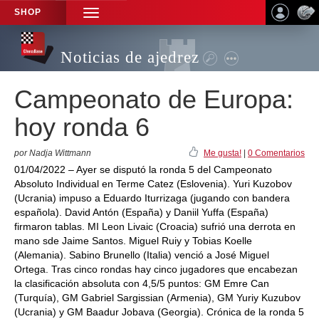
SHOP
TOGGLE
NAVIGATION
Noticias de ajedrez
Campeonato de Europa:
hoy ronda 6
por Nadja Wittmann
Me gusta!
|
0 Comentarios
01/04/2022 – Ayer se disputó la ronda 5 del Campeonato
Absoluto Individual en Terme Catez (Eslovenia). Yuri Kuzobov
(Ucrania) impuso a Eduardo Iturrizaga (jugando con bandera
española). David Antón (España) y Daniil Yuffa (España)
firmaron tablas. MI Leon Livaic (Croacia) sufrió una derrota en
mano sde Jaime Santos. Miguel Ruiy y Tobias Koelle
(Alemania). Sabino Brunello (Italia) venció a José Miguel
Ortega. Tras cinco rondas hay cinco jugadores que encabezan
la clasificación absoluta con 4,5/5 puntos: GM Emre Can
(Turquía), GM Gabriel Sargissian (Armenia), GM Yuriy Kuzubov
(Ucrania) y GM Baadur Jobava (Georgia). Crónica de la ronda 5