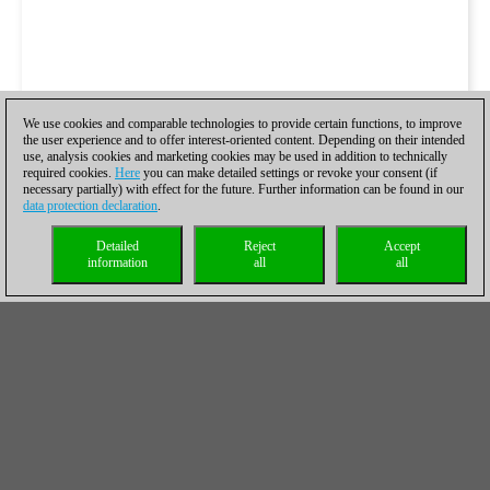
We use cookies and comparable technologies to provide certain functions, to improve
the user experience and to offer interest-oriented content. Depending on their intended
use, analysis cookies and marketing cookies may be used in addition to technically
required cookies.
Here
you can make detailed settings or revoke your consent (if
necessary partially) with effect for the future. Further information can be found in our
data protection declaration
.
Detailed
Reject
Accept
information
all
all