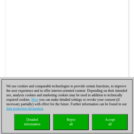
We use cookies and comparable technologies to provide certain functions, to improve
the user experience and to offer interest-oriented content. Depending on their intended
use, analysis cookies and marketing cookies may be used in addition to technically
required cookies.
Here
you can make detailed settings or revoke your consent (if
necessary partially) with effect for the future. Further information can be found in our
data protection declaration
.
Detailed
Reject
Accept
information
all
all