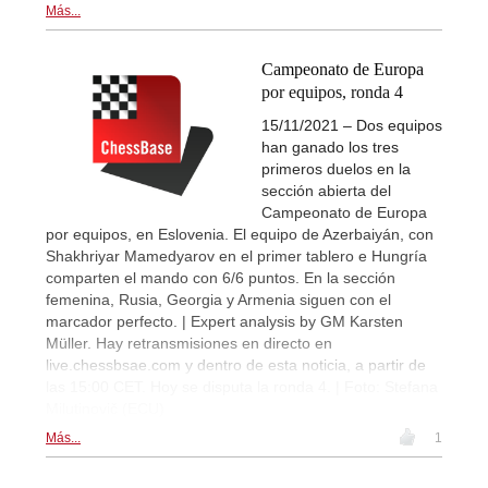
Más...
Campeonato de Europa
por equipos, ronda 4
15/11/2021 – Dos equipos
han ganado los tres
primeros duelos en la
sección abierta del
Campeonato de Europa
por equipos, en Eslovenia. El equipo de Azerbaiyán, con
Shakhriyar Mamedyarov en el primer tablero e Hungría
comparten el mando con 6/6 puntos. En la sección
femenina, Rusia, Georgia y Armenia siguen con el
marcador perfecto. | Expert analysis by GM Karsten
Müller. Hay retransmisiones en directo en
live.chessbsae.com y dentro de esta noticia, a partir de
las 15:00 CET. Hoy se disputa la ronda 4. | Foto: Stefana
Milutinovič (ECU)
Más...
1