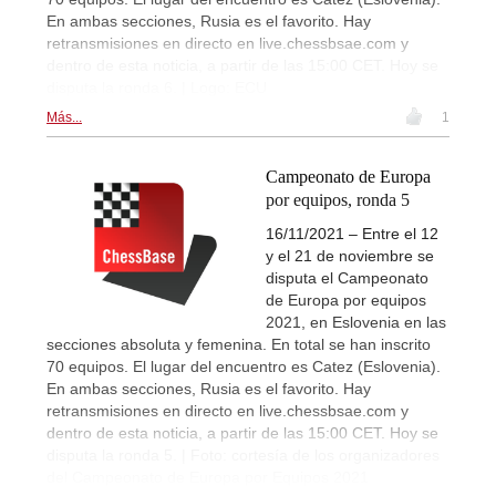
En ambas secciones, Rusia es el favorito. Hay
retransmisiones en directo en live.chessbsae.com y
dentro de esta noticia, a partir de las 15:00 CET. Hoy se
disputa la ronda 6. | Logo: ECU
Más...
1
Campeonato de Europa
por equipos, ronda 5
16/11/2021 – Entre el 12
y el 21 de noviembre se
disputa el Campeonato
de Europa por equipos
2021, en Eslovenia en las
secciones absoluta y femenina. En total se han inscrito
70 equipos. El lugar del encuentro es Catez (Eslovenia).
En ambas secciones, Rusia es el favorito. Hay
retransmisiones en directo en live.chessbsae.com y
dentro de esta noticia, a partir de las 15:00 CET. Hoy se
disputa la ronda 5. | Foto: cortesía de los organizadores
del Campeonato de Europa por Equipos 2021