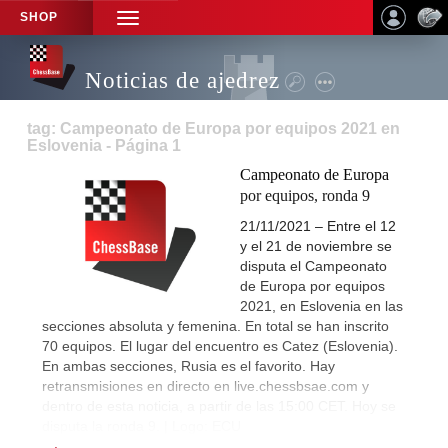
SHOP
TOGGLE
NAVIGATION
Noticias de ajedrez
tag: Campeonato de Europa por equipos 2021 en
Eslovenia - Página 1
Campeonato de Europa
por equipos, ronda 9
21/11/2021 – Entre el 12
y el 21 de noviembre se
disputa el Campeonato
de Europa por equipos
2021, en Eslovenia en las
secciones absoluta y femenina. En total se han inscrito
70 equipos. El lugar del encuentro es Catez (Eslovenia).
En ambas secciones, Rusia es el favorito. Hay
retransmisiones en directo en live.chessbsae.com y
dentro de esta noticia, a partir de las 15:00 CET. Hoy se
disputa la ronda 9. | Logo: ECU