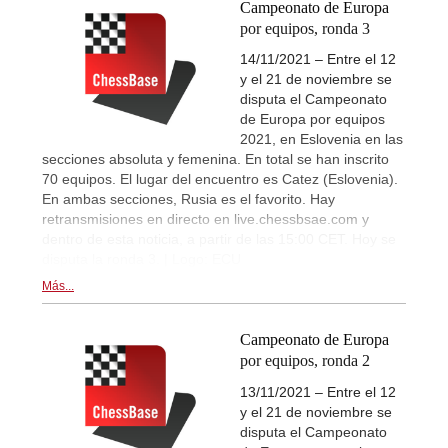
Campeonato de Europa
por equipos, ronda 3
14/11/2021 – Entre el 12
y el 21 de noviembre se
disputa el Campeonato
de Europa por equipos
2021, en Eslovenia en las
secciones absoluta y femenina. En total se han inscrito
70 equipos. El lugar del encuentro es Catez (Eslovenia).
En ambas secciones, Rusia es el favorito. Hay
retransmisiones en directo en live.chessbsae.com y
dentro de esta noticia, a partir de las 15:00 CET. Hoy se
disputa la ronda 3. | Logo: ECU
Más...
Campeonato de Europa
por equipos, ronda 2
13/11/2021 – Entre el 12
y el 21 de noviembre se
disputa el Campeonato