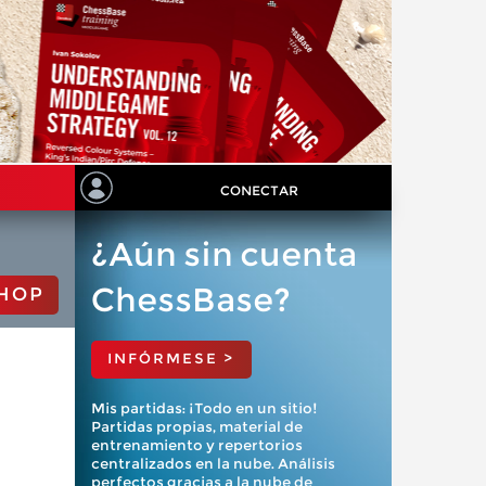
CONECTAR
¿Aún sin cuenta
ChessBase?
HOP
INFÓRMESE >
Mis partidas: ¡Todo en un sitio!
Partidas propias, material de
entrenamiento y repertorios
centralizados en la nube. Análisis
perfectos gracias a la nube de