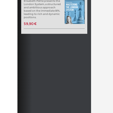
Elisabeth Pähtz presents the
London System, a structured
and ambitious approach
based on the immediate Bf4,
leading to rich and dynamic
positions.
59,90 €