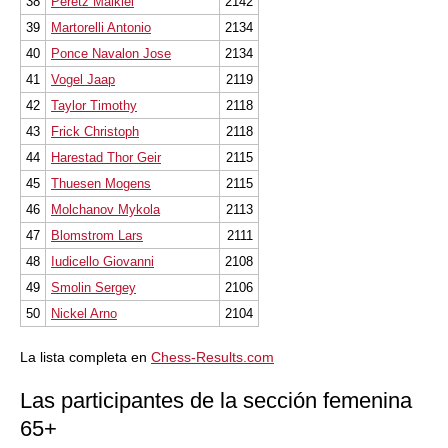
38
Peretz Malkiel
2142
39
Martorelli Antonio
2134
40
Ponce Navalon Jose
2134
41
Vogel Jaap
2119
42
Taylor Timothy
2118
43
Frick Christoph
2118
44
Harestad Thor Geir
2115
45
Thuesen Mogens
2115
46
Molchanov Mykola
2113
47
Blomstrom Lars
2111
48
Iudicello Giovanni
2108
49
Smolin Sergey
2106
50
Nickel Arno
2104
La lista completa en
Chess-Results.com
Las participantes de la sección femenina
65+