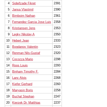
4
Sideifzade Fikret
2391
5
Jansa Vlastimil
2390
6
Birnboim Nathan
2361
7
Fernandez Garcia Jose Luis
2358
8
Kristiansen Jens
2353
9
Legky Nikolay A
2350
10
Hebert Jean
2333
11
Bogdanov Valentin
2323
12
Renman Nils-Gustaf
2320
13
Cocozza Mario
2298
14
Roos Louis
2293
15
Binham Timothy F.
2284
16
Lanc Alois
2268
17
Kiefer Gerhard
2260
18
Maryasin Boris
2258
19
Buchal Stephan
2247
20
Kierzek Dr. Matthias
2237