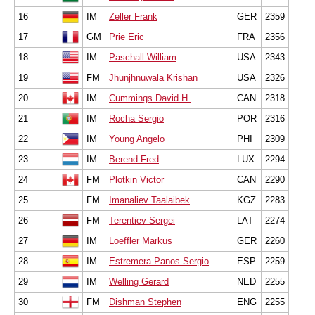
16
IM
Zeller Frank
GER
2359
17
GM
Prie Eric
FRA
2356
18
IM
Paschall William
USA
2343
19
FM
Jhunjhnuwala Krishan
USA
2326
20
IM
Cummings David H.
CAN
2318
21
IM
Rocha Sergio
POR
2316
22
IM
Young Angelo
PHI
2309
23
IM
Berend Fred
LUX
2294
24
FM
Plotkin Victor
CAN
2290
25
FM
Imanaliev Taalaibek
KGZ
2283
26
FM
Terentiev Sergei
LAT
2274
27
IM
Loeffler Markus
GER
2260
28
IM
Estremera Panos Sergio
ESP
2259
29
IM
Welling Gerard
NED
2255
30
FM
Dishman Stephen
ENG
2255