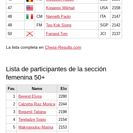
47
Koganov Mikhail
USA
2158
48
CM
Nannelli Paolo
ITA
2147
49
FM
Teo Kok Siong
SGP
2142
50
Farrand Tom
JCI
2137
La lista completa en
Chess-Results.com
Lista de participantes de la sección
femenina 50+
Fav.
Name
Elo
1
Berend Elvira
2280
2
Calzetta Ruiz Monica
2244
3
Bogumil Tatiana
2198
4
Tereladze Sopio
2154
5
Makropoulou Marina
2153