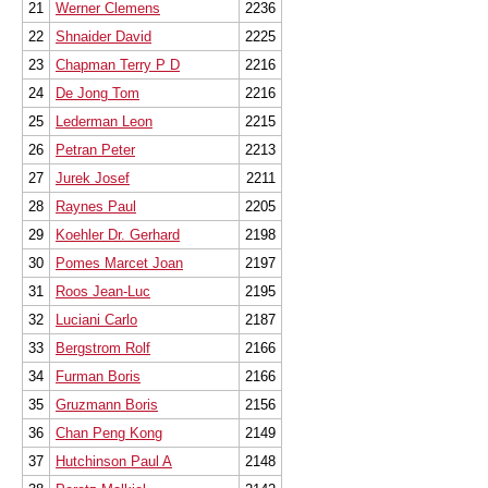
21
Werner Clemens
2236
22
Shnaider David
2225
23
Chapman Terry P D
2216
24
De Jong Tom
2216
25
Lederman Leon
2215
26
Petran Peter
2213
27
Jurek Josef
2211
28
Raynes Paul
2205
29
Koehler Dr. Gerhard
2198
30
Pomes Marcet Joan
2197
31
Roos Jean-Luc
2195
32
Luciani Carlo
2187
33
Bergstrom Rolf
2166
34
Furman Boris
2166
35
Gruzmann Boris
2156
36
Chan Peng Kong
2149
37
Hutchinson Paul A
2148