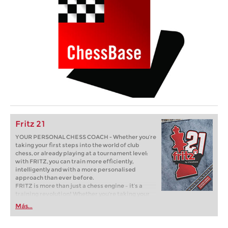
Fritz 21
YOUR PERSONAL CHESS COACH - Whether you’re
taking your first steps into the world of club
chess, or already playing at a tournament level:
with FRITZ, you can train more efficiently,
intelligently and with a more personalised
approach than ever before.
FRITZ is more than just a chess engine – it’s a
training revolution! Whether you’re taking your
first steps into the world of club chess, or already
Más...
playing at a tournament level: with FRITZ, you can
train more efficiently, intelligently and with a
more personalised approach than ever before.