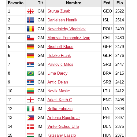
Favorito
Tít.
Nombre
Fed.
Elo
1
GM
Sturua Zurab
GEO
2522
2
GM
Danielsen Henrik
ISL
2514
3
GM
Nevednichy Vladislav
ROU
2499
4
GM
Morovic Fernandez Ivan
CHI
2480
5
GM
Bischoff Klaus
GER
2479
6
GM
Holzke Frank
GER
2476
7
GM
Pavlovic Milos
SRB
2447
8
GM
Lima Darcy
BRA
2415
9
GM
Antic Dejan
SRB
2412
10
GM
Novik Maxim
LTU
2412
11
GM
Arkell Keith C
ENG
2408
12
IM
Bellia Fabrizio
ITA
2398
13
GM
Antonio Rogelio Jr
PHI
2397
14
IM
Vinter-Schou Uffe
DEN
2375
15
IM
Krizsany Laszlo
HUN
2371