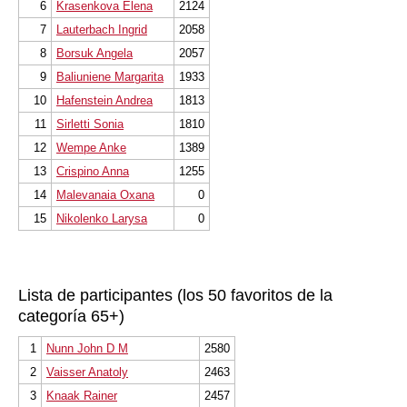
6
Krasenkova Elena
2124
7
Lauterbach Ingrid
2058
8
Borsuk Angela
2057
9
Baliuniene Margarita
1933
10
Hafenstein Andrea
1813
11
Sirletti Sonia
1810
12
Wempe Anke
1389
13
Crispino Anna
1255
14
Malevanaia Oxana
0
15
Nikolenko Larysa
0
Lista de participantes (los 50 favoritos de la
categoría 65+)
1
Nunn John D M
2580
2
Vaisser Anatoly
2463
3
Knaak Rainer
2457