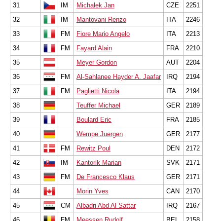
31
IM
Michalek Jan
CZE
2251
32
IM
Mantovani Renzo
ITA
2246
33
FM
Fiore Mario Angelo
ITA
2213
34
FM
Fayard Alain
FRA
2210
35
Meyer Gordon
AUT
2204
36
FM
Al-Sahlanee Hayder A. Jaafar
IRQ
2194
37
FM
Paglietti Nicola
ITA
2194
38
Teuffer Michael
GER
2189
39
Boulard Eric
FRA
2185
40
Wempe Juergen
GER
2177
41
FM
Rewitz Poul
DEN
2172
42
IM
Kantorik Marian
SVK
2171
43
FM
De Francesco Klaus
GER
2171
44
Morin Yves
CAN
2170
45
CM
Albadri Abd Al Sattar
IRQ
2167
46
FM
Meessen Rudolf
BEL
2158