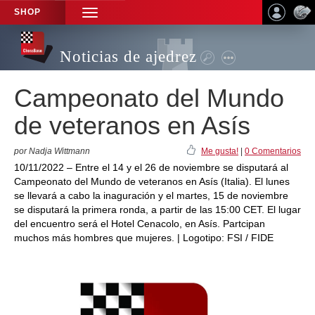
SHOP
TOGGLE
NAVIGATION
Noticias de ajedrez
Campeonato del Mundo
de veteranos en Asís
por Nadja Wittmann
Me gusta!
|
0 Comentarios
10/11/2022 – Entre el 14 y el 26 de noviembre se disputará al
Campeonato del Mundo de veteranos en Asís (Italia). El lunes
se llevará a cabo la inaguración y el martes, 15 de noviembre
se disputará la primera ronda, a partir de las 15:00 CET. El lugar
del encuentro será el Hotel Cenacolo, en Asís. Partcipan
muchos más hombres que mujeres. | Logotipo: FSI / FIDE