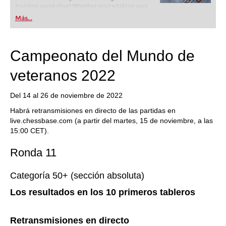
training revolution! Whether you’re taking your
first steps into the world of club chess, or already
Más...
playing at a tournament level: with FRITZ, you can
train more efficiently, intelligently and with a
more personalised approach than ever before.
Campeonato del Mundo de
veteranos 2022
Del 14 al 26 de noviembre de 2022
Habrá retransmisiones en directo de las partidas en
live.chessbase.com (a partir del martes, 15 de noviembre, a las
15:00 CET).
Ronda 11
Categoría 50+ (sección absoluta)
Los resultados en los 10 primeros tableros
Retransmisiones en directo