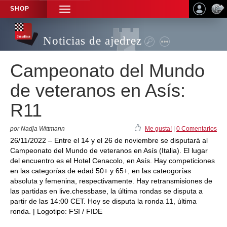
SHOP
TOGGLE
NAVIGATION
Noticias de ajedrez
Campeonato del Mundo
de veteranos en Asís:
R11
por Nadja Wittmann
Me gusta!
|
0 Comentarios
26/11/2022 – Entre el 14 y el 26 de noviembre se disputará al
Campeonato del Mundo de veteranos en Asís (Italia). El lugar
del encuentro es el Hotel Cenacolo, en Asís. Hay competiciones
en las categorías de edad 50+ y 65+, en las cateogorías
absoluta y femenina, respectivamente. Hay retransmisiones de
las partidas en live.chessbase, la última rondas se disputa a
partir de las 14:00 CET. Hoy se disputa la ronda 11, última
ronda. | Logotipo: FSI / FIDE