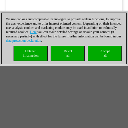
We use cookies and comparable technologies to provide certain functions, to improve
the user experience and to offer interest-oriented content. Depending on their intended
use, analysis cookies and marketing cookies may be used in addition to technically
required cookies.
Here
you can make detailed settings or revoke your consent (if
necessary partially) with effect for the future. Further information can be found in our
data protection declaration
.
Detailed
Reject
Accept
information
all
all