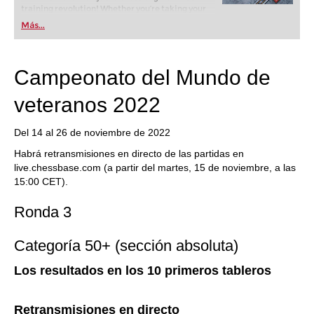
training revolution! Whether you’re taking your
first steps into the world of club chess, or already
Más...
playing at a tournament level: with FRITZ, you can
train more efficiently, intelligently and with a
more personalised approach than ever before.
Campeonato del Mundo de
veteranos 2022
Del 14 al 26 de noviembre de 2022
Habrá retransmisiones en directo de las partidas en
live.chessbase.com (a partir del martes, 15 de noviembre, a las
15:00 CET).
Ronda 3
Categoría 50+ (sección absoluta)
Los resultados en los 10 primeros tableros
Retransmisiones en directo