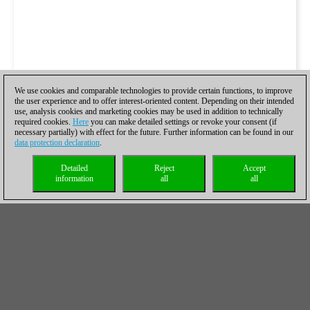
We use cookies and comparable technologies to provide certain functions, to improve
the user experience and to offer interest-oriented content. Depending on their intended
use, analysis cookies and marketing cookies may be used in addition to technically
required cookies.
Here
you can make detailed settings or revoke your consent (if
necessary partially) with effect for the future. Further information can be found in our
data protection declaration
.
Detailed
Reject
Accept
information
all
all