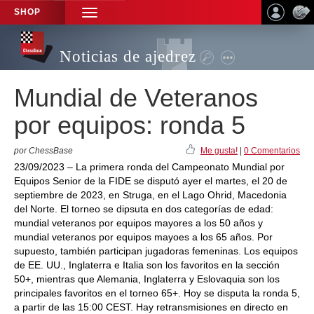
SHOP
TOGGLE
NAVIGATION
Noticias de ajedrez
Mundial de Veteranos
por equipos: ronda 5
por ChessBase
Me gusta!
|
0 Comentarios
23/09/2023 – La primera ronda del Campeonato Mundial por
Equipos Senior de la FIDE se disputó ayer el martes, el 20 de
septiembre de 2023, en Struga, en el Lago Ohrid, Macedonia
del Norte. El torneo se dipsuta en dos categorías de edad:
mundial veteranos por equipos mayores a los 50 años y
mundial veteranos por equipos mayoes a los 65 años. Por
supuesto, también participan jugadoras femeninas. Los equipos
de EE. UU., Inglaterra e Italia son los favoritos en la sección
50+, mientras que Alemania, Inglaterra y Eslovaquia son los
principales favoritos en el torneo 65+. Hoy se disputa la ronda 5,
a partir de las 15:00 CEST. Hay retransmisiones en directo en