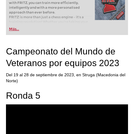
with FRITZ, you can train more efficiently,
intelligently and with a more personalised
approach than ever before.
FRITZ is more than just a chess engine – it’s a
training revolution! Whether you’re taking your
first steps into the world of club chess, or already
Más...
playing at a tournament level: with FRITZ, you can
train more efficiently, intelligently and with a
more personalised approach than ever before.
Campeonato del Mundo de
Veteranos por equipos 2023
Del 19 al 28 de septiembre de 2023, en Struga (Macedonia del
Norte)
Ronda 5