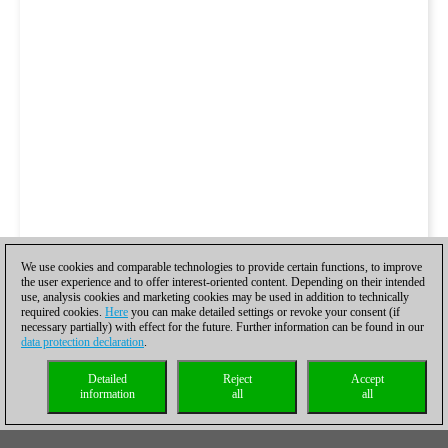
We use cookies and comparable technologies to provide certain functions, to improve
the user experience and to offer interest-oriented content. Depending on their intended
use, analysis cookies and marketing cookies may be used in addition to technically
required cookies.
Here
you can make detailed settings or revoke your consent (if
necessary partially) with effect for the future. Further information can be found in our
data protection declaration
.
Detailed
Reject
Accept
information
all
all