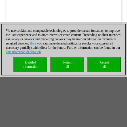
We use cookies and comparable technologies to provide certain functions, to improve
the user experience and to offer interest-oriented content. Depending on their intended
use, analysis cookies and marketing cookies may be used in addition to technically
required cookies.
Here
you can make detailed settings or revoke your consent (if
necessary partially) with effect for the future. Further information can be found in our
data protection declaration
.
Detailed
Reject
Accept
information
all
all