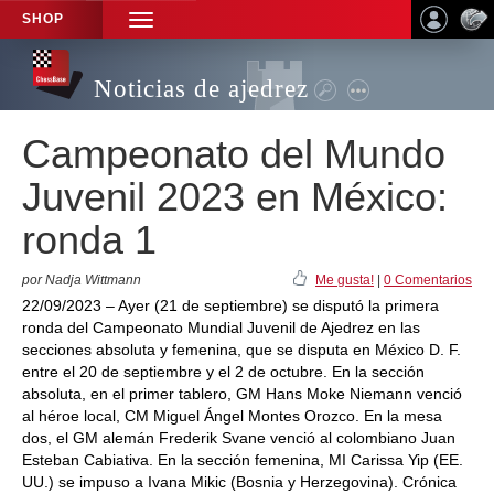
SHOP
TOGGLE
NAVIGATION
Noticias de ajedrez
Campeonato del Mundo
Juvenil 2023 en México:
ronda 1
por Nadja Wittmann
Me gusta!
|
0 Comentarios
22/09/2023 – Ayer (21 de septiembre) se disputó la primera
ronda del Campeonato Mundial Juvenil de Ajedrez en las
secciones absoluta y femenina, que se disputa en México D. F.
entre el 20 de septiembre y el 2 de octubre. En la sección
absoluta, en el primer tablero, GM Hans Moke Niemann venció
al héroe local, CM Miguel Ángel Montes Orozco. En la mesa
dos, el GM alemán Frederik Svane venció al colombiano Juan
Esteban Cabiativa. En la sección femenina, MI Carissa Yip (EE.
UU.) se impuso a Ivana Mikic (Bosnia y Herzegovina). Crónica