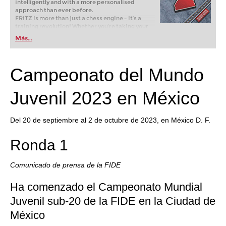
intelligently and with a more personalised
approach than ever before.
FRITZ is more than just a chess engine – it’s a
training revolution! Whether you’re taking your
first steps into the world of club chess, or already
Más...
playing at a tournament level: with FRITZ, you can
train more efficiently, intelligently and with a
more personalised approach than ever before.
Campeonato del Mundo
Juvenil 2023 en México
Del 20 de septiembre al 2 de octubre de 2023, en México D. F.
Ronda 1
Comunicado de prensa de la FIDE
Ha comenzado el Campeonato Mundial
Juvenil sub-20 de la FIDE en la Ciudad de
México