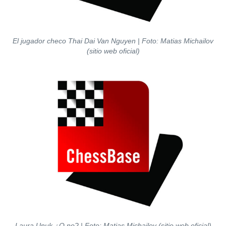
El jugador checo Thai Dai Van
Nguyen
| Foto: Matias Michailov
(sitio web oficial)
Laura Unuk ¿O no? | Foto: Matias Michailov (sitio web oficial)