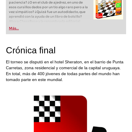
paciencia? ¿O en el club de ajedrez, en uno de
esos cursillos dados por un tío algo raro pero a la
vez simpático? ¿Quizá fue un autodidacto, que
aprendió con la ayuda de un libro de bolsillo?
Ahora ChessBase y la renombrada editorial
alemana Terzio, especializada en software para
Más...
niños, acaban de publicar un programa
interactivo de enseñanza para aprender y
entrenar ajedrez.
Crónica final
El torneo se disputó en el hotel Sheraton, en el barrio de Punta
Carretas, zona residencial y comercial de la capital uruguaya.
En total, más de 400 jóvenes de todas partes del mundo han
tomado parte en este mundial.