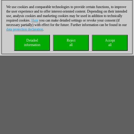
We use cookies and comparable technologies to provide certain functions, to improve
the user experience and to offer interest-oriented content. Depending on their intended
use, analysis cookies and marketing cookies may be used in addition to technically
required cookies.
Here
you can make detailed settings or revoke your consent (if
necessary partially) with effect for the future. Further information can be found in our
data protection declaration
.
Detailed
Reject
Accept
information
all
all