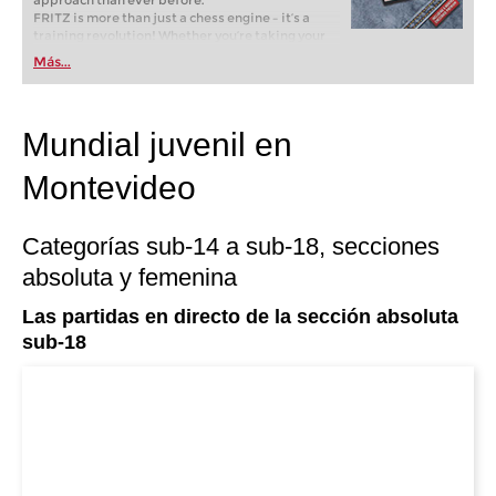
approach than ever before.
FRITZ is more than just a chess engine – it’s a
training revolution! Whether you’re taking your
first steps into the world of club chess, or already
Más...
playing at a tournament level: with FRITZ, you can
train more efficiently, intelligently and with a
more personalised approach than ever before.
Mundial juvenil en
Montevideo
Categorías sub-14 a sub-18, secciones
absoluta y femenina
Las partidas en directo de la sección absoluta
sub-18