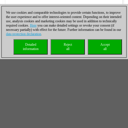
We use cookies and comparable technologies to provide certain functions, to improve
Enlace directo a la retransmisión
the user experience and to offer interest-oriented content. Depending on their intended
use, analysis cookies and marketing cookies may be used in addition to technically
Las partidas en directo de la sección absoluta
required cookies.
Here
you can make detailed settings or revoke your consent (if
necessary partially) with effect for the future. Further information can be found in our
sub-16
data protection declaration
.
Detailed
Reject
Accept
information
all
all