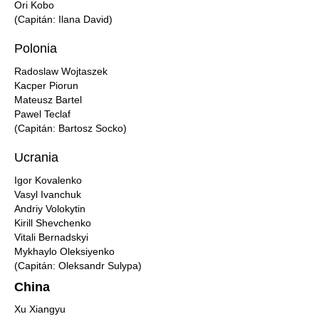
Ori Kobo
(Capitán: Ilana David)
Polonia
Radoslaw Wojtaszek
Kacper Piorun
Mateusz Bartel
Pawel Teclaf
(Capitán: Bartosz Socko)
Ucrania
Igor Kovalenko
Vasyl Ivanchuk
Andriy Volokytin
Kirill Shevchenko
Vitali Bernadskyi
Mykhaylo Oleksiyenko
(Capitán: Oleksandr Sulypa)
China
Xu Xiangyu