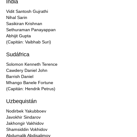
India
Vidit Santosh Gujrathi
Nihal Sarin
Sasikiran Krishnan
Sethuraman Panayappan
Abhijit Gupta
(Capitán: Vaibhab Suri)
Sudáfrica
Solomon Kenneth Terence
Cawdery Daniel John
Barrish Daniel
Mhango Banele Fortune
(Capitán: Hendrik Petrus)
Uzbequistán
Nodirbek Yakubboev
Javokhir Sindarov
Jakhongir Vakhidov
Shamsiddin Vokhidov
Abdumalik Abdisalimov