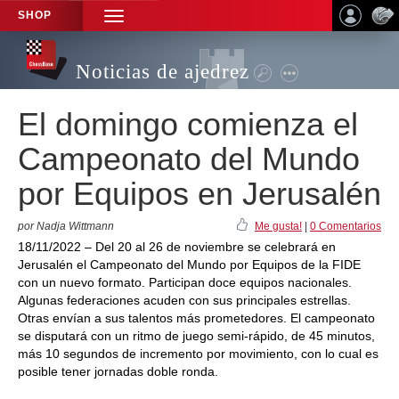
SHOP
TOGGLE
NAVIGATION
Noticias de ajedrez
El domingo comienza el
Campeonato del Mundo
por Equipos en Jerusalén
por Nadja Wittmann
Me gusta!
|
0 Comentarios
18/11/2022 – Del 20 al 26 de noviembre se celebrará en
Jerusalén el Campeonato del Mundo por Equipos de la FIDE
con un nuevo formato. Participan doce equipos nacionales.
Algunas federaciones acuden con sus principales estrellas.
Otras envían a sus talentos más prometedores. El campeonato
se disputará con un ritmo de juego semi-rápido, de 45 minutos,
más 10 segundos de incremento por movimiento, con lo cual es
posible tener jornadas doble ronda.