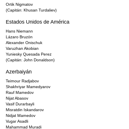
Ortik Nigmatov
(Capitán: Khusan Turdaliev)
Estados Unidos de América
Hans Niemann
Lázaro Bruzón
Alexander Onischuk
Varuzhan Akobian
Yuniesky Quesada Perez
(Capitán: John Donaldson)
Azerbaiyán
Teimour Radjabov
Shakhriyar Mamedyarov
Rauf Mamedov
Nijat Abasov
Vasif Durarbayli
Misratdin Iskandarov
Nidjat Mamedov
Vugar Asadli
Mahammad Muradi