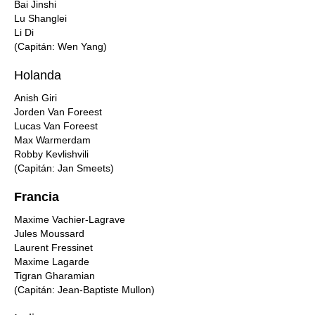
Bai Jinshi
Lu Shanglei
Li Di
(Capitán: Wen Yang)
Holanda
Anish Giri
Jorden Van Foreest
Lucas Van Foreest
Max Warmerdam
Robby Kevlishvili
(Capitán: Jan Smeets)
Francia
Maxime Vachier-Lagrave
Jules Moussard
Laurent Fressinet
Maxime Lagarde
Tigran Gharamian
(Capitán: Jean-Baptiste Mullon)