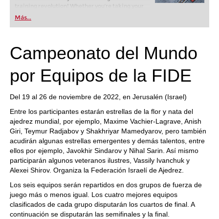
training revolution! Whether you’re taking your
first steps into the world of club chess, or already
Más...
playing at a tournament level: with FRITZ, you can
train more efficiently, intelligently and with a
more personalised approach than ever before.
Campeonato del Mundo
por Equipos de la FIDE
Del 19 al 26 de noviembre de 2022, en Jerusalén (Israel)
Entre los participantes estarán estrellas de la flor y nata del
ajedrez mundial, por ejemplo, Maxime Vachier-Lagrave, Anish
Giri, Teymur Radjabov y Shakhriyar Mamedyarov, pero también
acudirán algunas estrellas emergentes y demás talentos, entre
ellos por ejemplo, Javokhir Sindarov y Nihal Sarin. Así mismo
participarán algunos veteranos ilustres, Vassily Ivanchuk y
Alexei Shirov. Organiza la Federación Israelí de Ajedrez.
Los seis equipos serán repartidos en dos grupos de fuerza de
juego más o menos igual. Los cuatro mejores equipos
clasificados de cada grupo disputarán los cuartos de final. A
continuación se disputarán las semifinales y la final.