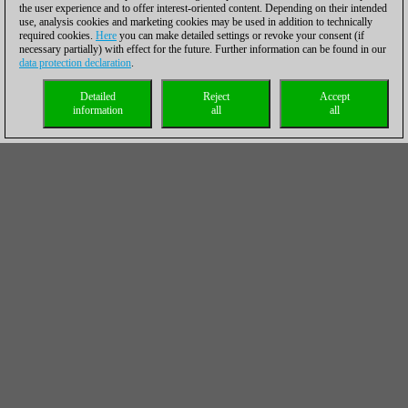
the user experience and to offer interest-oriented content. Depending on their intended
use, analysis cookies and marketing cookies may be used in addition to technically
required cookies.
Here
you can make detailed settings or revoke your consent (if
necessary partially) with effect for the future. Further information can be found in our
data protection declaration
.
Detailed
Reject
Accept
https://live.chessbase.com/watch/EYCC-U8-2023/
information
all
all
https://live.chessbase.com/watch/EYCC-U10-2023/
https://live.chessbase.com/watch/EYCC-U12-2023/
https://live.chessbase.com/watch/EYCC-U14-2023/
https://live.chessbase.com/watch/EYCC-U16-2023/
https://live.chessbase.com/watch/EYCC-U18-2023/
Tras 8 rondas
Campeonato de Europa Juvenil de Ajedrez en Mamaia 2023.
Del 05 al 14 de Septiembre del 2023.
Webiste oficial:
https://t.co/8SZLuGQ0I0
@fcajedrez
@fedandajedrez
@FeclaOficial
@FMA_ajedrez
@deportegob
#ajedrez
#ajedrezEspaña
#mamaia
#ECU
pic.twitter.com/XK5qSKDo53
— FederacionEspañolaAjedrez (@AjedrezEspanola)
September 13, 2023