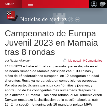
SHOP
TOGGLE
NAVIGATION
Noticias de ajedrez
Campeonato de Europa
Juvenil 2023 en Mamaia
tras 8 rondas
por Nadja Wittmann
Me gusta!
|
0 Comentarios
14/09/2023 – Entre el En el campeonato que se disputa en el
balneario rumano de Mamaia participan casi 1.000 niñas y
niños de 46 federaciones europeas, en 12 categorías de edad
diferentes. Rusia ya no participa en competiciones europeas.
Por otra parte, Ucrania participa con 40 niños y jóvenes, y
aporta uno de los contingentes más numerosos después del
país anfitrión, Rumanía. Tras ocho rondas, el MF armenio Arsen
Davtyan encabeza la clasificación de la sección absoluta, sub-
18. En la sección femenina sub-18 manda la polaca MFW