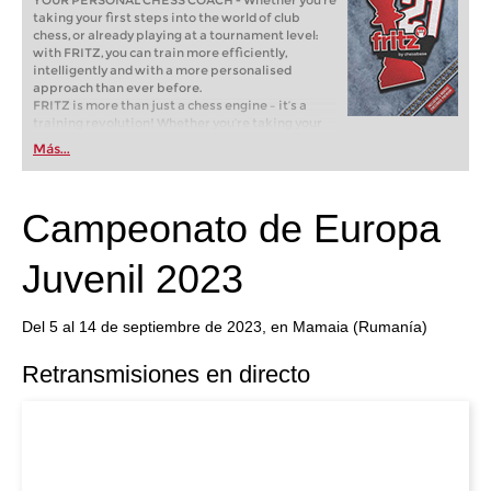
YOUR PERSONAL CHESS COACH - Whether you’re
taking your first steps into the world of club
chess, or already playing at a tournament level:
with FRITZ, you can train more efficiently,
intelligently and with a more personalised
approach than ever before.
FRITZ is more than just a chess engine – it’s a
training revolution! Whether you’re taking your
first steps into the world of club chess, or already
Más...
playing at a tournament level: with FRITZ, you can
train more efficiently, intelligently and with a
more personalised approach than ever before.
Campeonato de Europa
Juvenil 2023
Del 5 al 14 de septiembre de 2023, en Mamaia (Rumanía)
Retransmisiones en directo