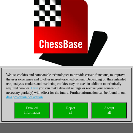
We use cookies and comparable technologies to provide certain functions, to improve
the user experience and to offer interest-oriented content. Depending on their intended
use, analysis cookies and marketing cookies may be used in addition to technically
Iulija Osmak | Foto: Gabriel Obadă (ECU)
required cookies.
Here
you can make detailed settings or revoke your consent (if
necessary partially) with effect for the future. Further information can be found in our
data protection declaration
.
Detailed
Reject
Accept
information
all
all