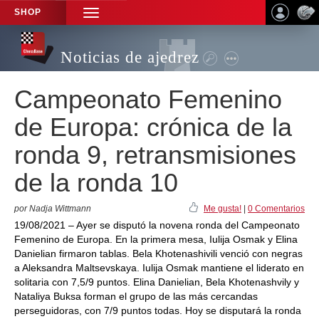
SHOP
TOGGLE
NAVIGATION
Noticias de ajedrez
Campeonato Femenino
de Europa: crónica de la
ronda 9, retransmisiones
de la ronda 10
por Nadja Wittmann
Me gusta!
|
0 Comentarios
19/08/2021 – Ayer se disputó la novena ronda del Campeonato
Femenino de Europa. En la primera mesa, Iulija Osmak y Elina
Danielian firmaron tablas. Bela Khotenashivili venció con negras
a Aleksandra Maltsevskaya. Iulija Osmak mantiene el liderato en
solitaria con 7,5/9 puntos. Elina Danielian, Bela Khotenashvily y
Nataliya Buksa forman el grupo de las más cercandas
perseguidoras, con 7/9 puntos todas. Hoy se disputará la ronda