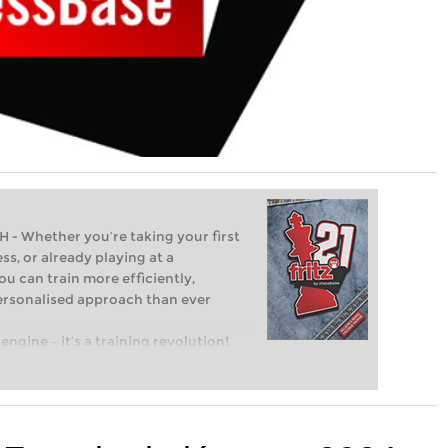
Whether you’re taking your first
ss, or already playing at a
ou can train more efficiently,
personalised approach than ever
engine – it’s a training revolution!
t steps into the world of club chess,
ent level: with FRITZ, you can train
 and with a more personalised