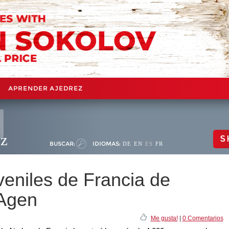
APRENDER AJEDREZ
ez
S
BUSCAR:
IDIOMAS:
DE
EN
ES
FR
niles de Francia de
 Agen
Me gusta!
|
0 Comentarios