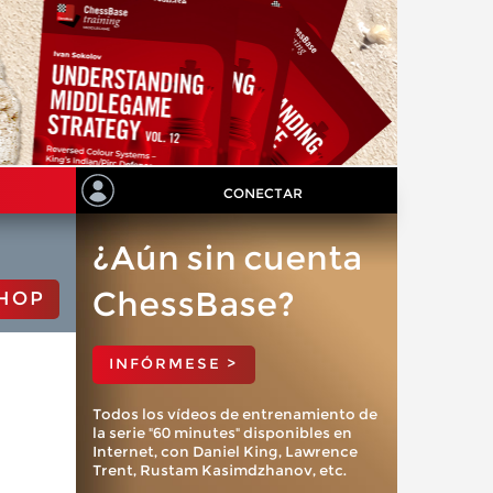
CONECTAR
¿Aún sin cuenta
ChessBase?
HOP
INFÓRMESE >
Todos los vídeos de entrenamiento de
la serie "60 minutes" disponibles en
Internet, con Daniel King, Lawrence
Trent, Rustam Kasimdzhanov, etc.