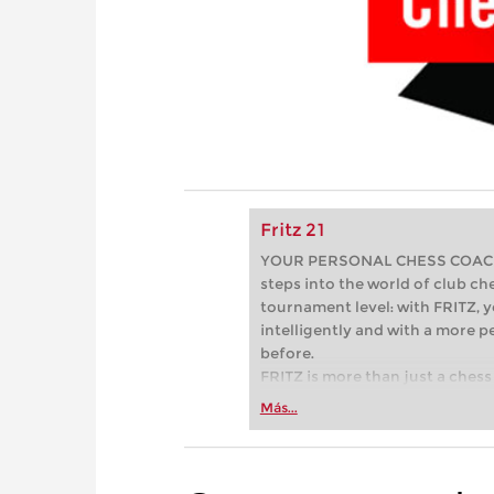
Fritz 21
YOUR PERSONAL CHESS COACH - 
steps into the world of club che
tournament level: with FRITZ, y
intelligently and with a more 
before.
FRITZ is more than just a chess 
Whether you’re taking your firs
Más...
or already playing at a tournam
more efficiently, intelligently
approach than ever before.