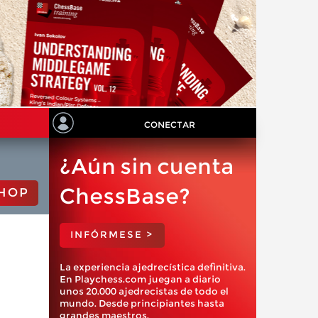
CONECTAR
¿Aún sin cuenta
ChessBase?
HOP
INFÓRMESE >
La experiencia ajedrecística definitiva.
En Playchess.com juegan a diario
unos 20.000 ajedrecistas de todo el
mundo. Desde principiantes hasta
grandes maestros.