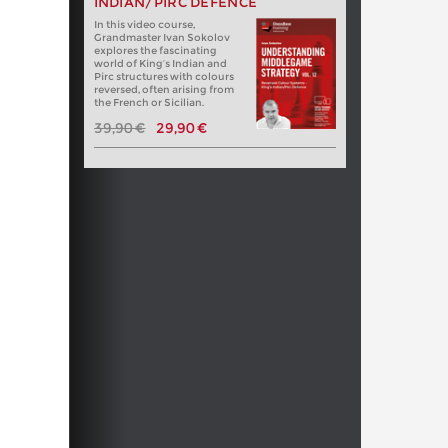
INDIAN/PIRC DEFENCE
In this video course,
Grandmaster Ivan Sokolov
explores the fascinating
world of King’s Indian and
Pirc structures with colours
reversed, often arising from
the French or Sicilian.
39,90 €
29,90 €