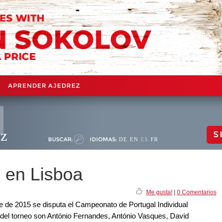
APRENDER AJEDREZ
ez
S
BUSCAR:
IDIOMAS:
DE
EN
ES
FR
 en Lisboa
Me gusta!
|
0 Comentarios
e de 2015 se disputa el Campeonato de Portugal Individual
es del torneo son António Fernandes, António Vasques, David