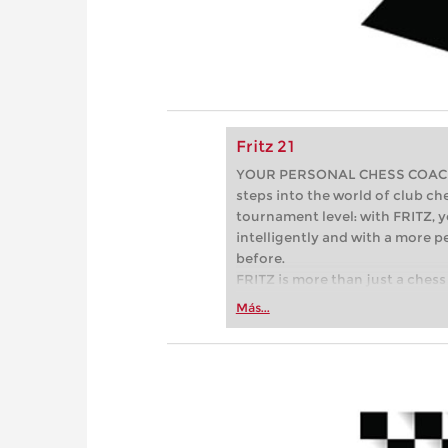
Fritz 21
YOUR PERSONAL CHESS COACH - 
steps into the world of club che
tournament level: with FRITZ, y
intelligently and with a more 
before.
FRITZ is more than just a chess 
Whether you’re taking your firs
Más...
or already playing at a tournam
more efficiently, intelligently
approach than ever before.