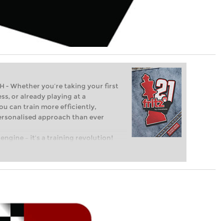
Whether you’re taking your first
ss, or already playing at a
ou can train more efficiently,
personalised approach than ever
engine – it’s a training revolution!
t steps into the world of club chess,
ent level: with FRITZ, you can train
 and with a more personalised