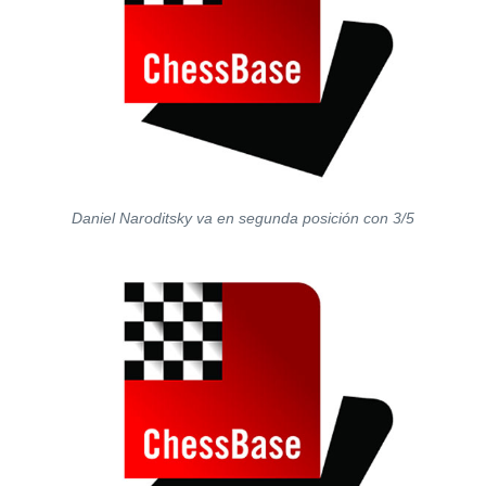
Daniel Naroditsky va en segunda posición con 3/5