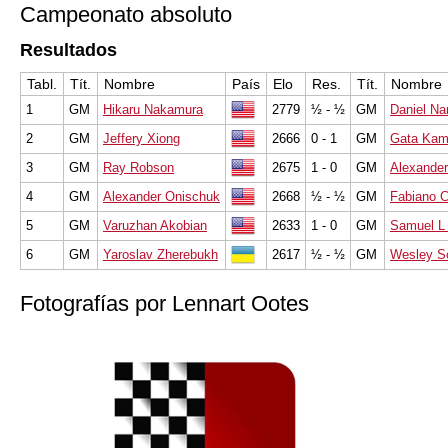
Campeonato absoluto
Resultados
Tabl.
Tít.
Nombre
País
Elo
Res.
Tít.
Nombre
1
GM
Hikaru Nakamura
2779
½ - ½
GM
Daniel Na
2
GM
Jeffery Xiong
2666
0 - 1
GM
Gata Ka
3
GM
Ray Robson
2675
1 - 0
GM
Alexander
4
GM
Alexander Onischuk
2668
½ - ½
GM
Fabiano 
5
GM
Varuzhan Akobian
2633
1 - 0
GM
Samuel L
6
GM
Yaroslav Zherebukh
2617
½ - ½
GM
Wesley S
Fotografías por Lennart Ootes