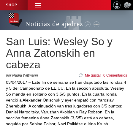
SHOP
TOGGLE
NAVIGATION
Noticias de ajedrez
San Luis: Wesley So y
Anna Zatonskih en
cabeza
por Nadja Wittmann
Me gusta!
|
0 Comentarios
03/04/2017 – Este fin de semana se han disputado las rondas 4
y 5 del Campeonato de EE.UU. En la sección absoluta, Wesley
So manda en solitario con 3,5/5 puntos. En la cuarta ronda
venció a Alexander Onischuk y ayer empató con Yaroslav
Zherebukh. A continuación van tres jugadores con 3/5 puntos:
Daniel Naroditsky, Varuzhan Akobian y Ray Robson. En la
sección femenina Anna Zatonskih (3,5/5) está en cabeza,
seguida por Sabina Foisor, Nazi Paikidze e Irina Krush.