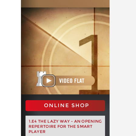
ONLINE SHOP
1.E4 THE LAZY WAY - AN OPENING
REPERTOIRE FOR THE SMART
PLAYER