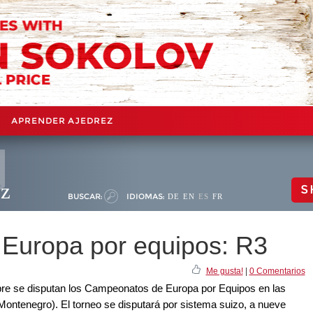
APRENDER AJEDREZ
ez
S
BUSCAR:
IDIOMAS:
DE
EN
ES
FR
Europa por equipos: R3
Me gusta!
|
0 Comentarios
mbre se disputan los Campeonatos de Europa por Equipos en las
ontenegro). El torneo se disputará por sistema suizo, a nueve