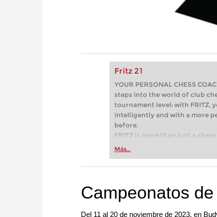
Fritz 21
YOUR PERSONAL CHESS COACH - 
steps into the world of club che
tournament level: with FRITZ, y
intelligently and with a more 
before.
FRITZ is more than just a chess 
Whether you’re taking your firs
Más...
or already playing at a tournam
more efficiently, intelligently
approach than ever before.
Campeonatos de 
Del 11 al 20 de noviembre de 2023, en Bu