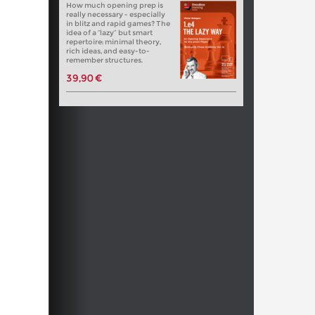
How much opening prep is
really necessary - especially
in blitz and rapid games? The
idea of a “lazy” but smart
repertoire: minimal theory,
rich ideas, and easy-to-
remember structures.
39,90 €