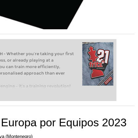
Whether you’re taking your first
ss, or already playing at a
ou can train more efficiently,
personalised approach than ever
engine – it’s a training revolution!
t steps into the world of club chess,
ent level: with FRITZ, you can train
 and with a more personalised
Europa por Equipos 2023
dva (Montenegro)