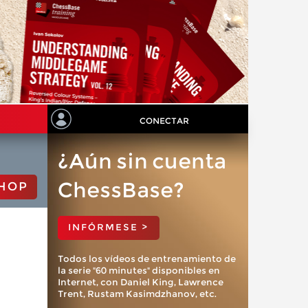
CONECTAR
¿Aún sin cuenta
ChessBase?
HOP
INFÓRMESE >
Todos los vídeos de entrenamiento de
la serie "60 minutes" disponibles en
Internet, con Daniel King, Lawrence
Trent, Rustam Kasimdzhanov, etc.