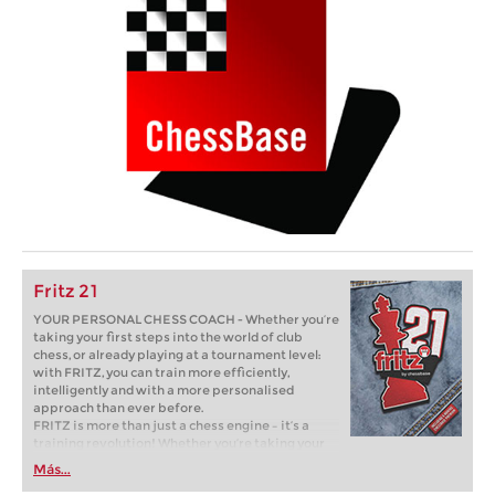
Fritz 21
YOUR PERSONAL CHESS COACH - Whether you’re
taking your first steps into the world of club
chess, or already playing at a tournament level:
with FRITZ, you can train more efficiently,
intelligently and with a more personalised
approach than ever before.
FRITZ is more than just a chess engine – it’s a
training revolution! Whether you’re taking your
first steps into the world of club chess, or already
Más...
playing at a tournament level: with FRITZ, you can