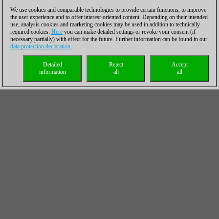
We use cookies and comparable technologies to provide certain functions, to improve
the user experience and to offer interest-oriented content. Depending on their intended
use, analysis cookies and marketing cookies may be used in addition to technically
required cookies.
Here
you can make detailed settings or revoke your consent (if
necessary partially) with effect for the future. Further information can be found in our
data protection declaration
.
Detailed
Reject
Accept
information
all
all
https://live.chessbase.com/watch/ETCC-Open-
2023/