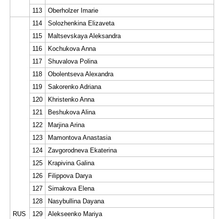
113
Oberholzer Imarie
114
Solozhenkina Elizaveta
115
Maltsevskaya Aleksandra
116
Kochukova Anna
117
Shuvalova Polina
118
Obolentseva Alexandra
119
Sakorenko Adriana
120
Khristenko Anna
121
Beshukova Alina
122
Marjina Arina
123
Mamontova Anastasia
124
Zavgorodneva Ekaterina
125
Krapivina Galina
126
Filippova Darya
127
Simakova Elena
128
Nasybullina Dayana
RUS
129
Alekseenko Mariya