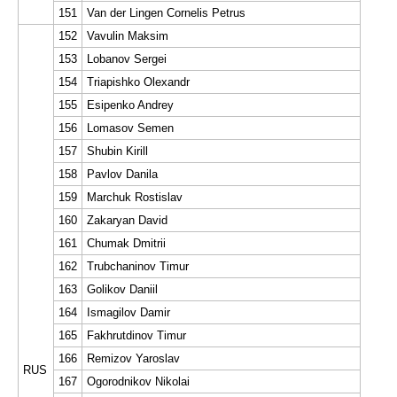
151
Van der Lingen Cornelis Petrus
152
Vavulin Maksim
153
Lobanov Sergei
154
Triapishko Olexandr
155
Esipenko Andrey
156
Lomasov Semen
157
Shubin Kirill
158
Pavlov Danila
159
Marchuk Rostislav
160
Zakaryan David
161
Chumak Dmitrii
162
Trubchaninov Timur
163
Golikov Daniil
164
Ismagilov Damir
165
Fakhrutdinov Timur
166
Remizov Yaroslav
RUS
167
Ogorodnikov Nikolai