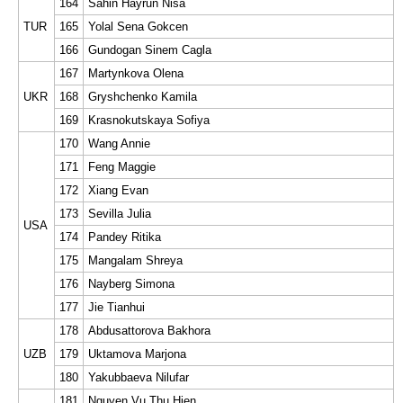
164
Sahin Hayrun Nisa
TUR
165
Yolal Sena Gokcen
166
Gundogan Sinem Cagla
167
Martynkova Olena
UKR
168
Gryshchenko Kamila
169
Krasnokutskaya Sofiya
170
Wang Annie
171
Feng Maggie
172
Xiang Evan
173
Sevilla Julia
USA
174
Pandey Ritika
175
Mangalam Shreya
176
Nayberg Simona
177
Jie Tianhui
178
Abdusattorova Bakhora
UZB
179
Uktamova Marjona
180
Yakubbaeva Nilufar
181
Nguyen Vu Thu Hien