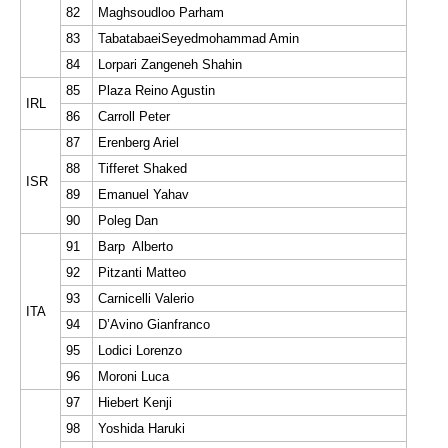
82
Maghsoudloo Parham
83
TabatabaeiSeyedmohammad Amin
84
Lorpari Zangeneh Shahin
85
Plaza Reino Agustin
IRL
86
Carroll Peter
87
Erenberg Ariel
88
Tifferet Shaked
ISR
89
Emanuel Yahav
90
Poleg Dan
91
Barp Alberto
92
Pitzanti Matteo
93
Carnicelli Valerio
ITA
94
D’Avino Gianfranco
95
Lodici Lorenzo
96
Moroni Luca
97
Hiebert Kenji
98
Yoshida Haruki