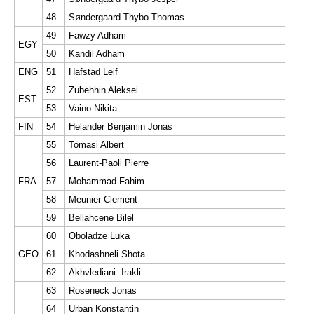
48
Søndergaard Thybo Thomas
49
Fawzy Adham
EGY
50
Kandil Adham
ENG
51
Hafstad Leif
52
Zubehhin Aleksei
EST
53
Vaino Nikita
FIN
54
Helander Benjamin Jonas
55
Tomasi Albert
56
Laurent-Paoli Pierre
FRA
57
Mohammad Fahim
58
Meunier Clement
59
Bellahcene Bilel
60
Oboladze Luka
GEO
61
Khodashneli Shota
62
Akhvlediani Irakli
63
Roseneck Jonas
64
Urban Konstantin