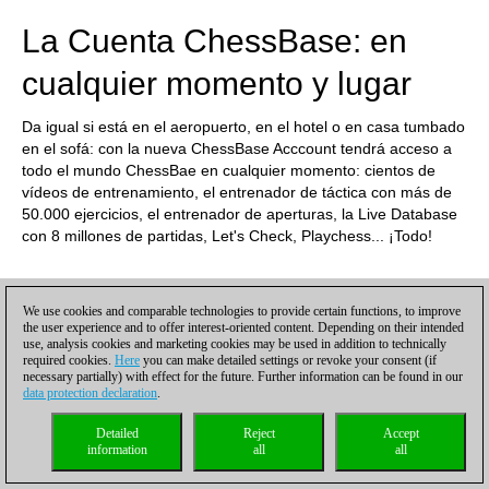
La Cuenta ChessBase: en
cualquier momento y lugar
Da igual si está en el aeropuerto, en el hotel o en casa tumbado
en el sofá: con la nueva ChessBase Acccount tendrá acceso a
todo el mundo ChessBae en cualquier momento: cientos de
vídeos de entrenamiento, el entrenador de táctica con más de
50.000 ejercicios, el entrenador de aperturas, la Live Database
con 8 millones de partidas, Let's Check, Playchess... ¡Todo!
We use cookies and comparable technologies to provide certain functions, to improve
the user experience and to offer interest-oriented content. Depending on their intended
use, analysis cookies and marketing cookies may be used in addition to technically
required cookies.
Here
you can make detailed settings or revoke your consent (if
necessary partially) with effect for the future. Further information can be found in our
data protection declaration
.
Detailed
Reject
Accept
information
all
all