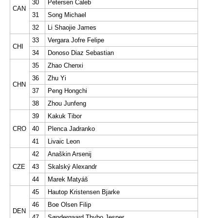
30
Petersen Caleb
CAN
31
Song Michael
32
Li Shaojie James
33
Vergara Jofre Felipe
CHI
34
Donoso Diaz Sebastian
35
Zhao Chenxi
36
Zhu Yi
CHN
37
Peng Hongchi
38
Zhou Junfeng
39
Kakuk Tibor
CRO
40
Plenca Jadranko
41
Livaic Leon
42
Anaškin Arsenij
CZE
43
Skalský Alexandr
44
Marek Matyáš
45
Hautop Kristensen Bjarke
46
Boe Olsen Filip
DEN
47
Søndergaard Thybo Jesper