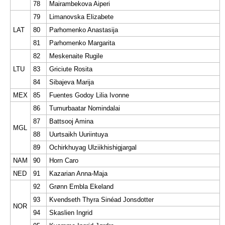
78
Mairambekova Aiperi
79
Limanovska Elizabete
LAT
80
Parhomenko Anastasija
81
Parhomenko Margarita
82
Meskenaite Rugile
LTU
83
Griciute Rosita
84
Sibajeva Marija
MEX
85
Fuentes Godoy Lilia Ivonne
86
Tumurbaatar Nomindalai
87
Battsooj Amina
MGL
88
Uurtsaikh Uuriintuya
89
Ochirkhuyag Ulziikhishigjargal
NAM
90
Horn Caro
NED
91
Kazarian Anna-Maja
92
Grønn Embla Ekeland
93
Kvendseth Thyra Sinéad Jonsdotter
NOR
94
Skaslien Ingrid