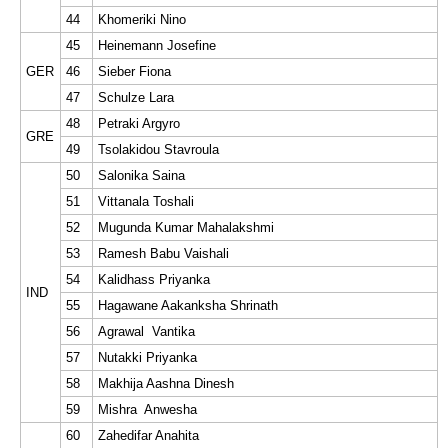
44
Khomeriki Nino
45
Heinemann Josefine
GER
46
Sieber Fiona
47
Schulze Lara
48
Petraki Argyro
GRE
49
Tsolakidou Stavroula
50
Salonika Saina
51
Vittanala Toshali
52
Mugunda Kumar Mahalakshmi
53
Ramesh Babu Vaishali
54
Kalidhass Priyanka
IND
55
Hagawane Aakanksha Shrinath
56
Agrawal Vantika
57
Nutakki Priyanka
58
Makhija Aashna Dinesh
59
Mishra Anwesha
60
Zahedifar Anahita