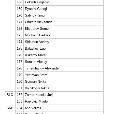
168
Dolgikh Evgeniy
169
Ryabov Georgi
170
Sabirov Timur
171
Chursin Aleksandr
172
Elistratov Semen
173
Mochalin Faddey
174
Shkurkin Andrey
175
Balashov Egor
176
Askerov Marat
177
Sorokin Alexey
178
Timerkhanov Alexander
179
Yeritsyan Aram
180
German Nikita
181
Voinikonis Nikita
SLO
182
Zamar Kodelja Jurij
183
Rajkovic Mladen
SRB
184
Ivic Velimir