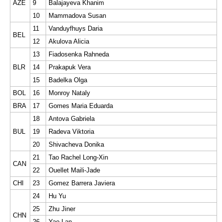
AZE
9
Balajayeva Khanim
10
Mammadova Susan
11
Vanduyfhuys Daria
BEL
12
Akulova Alicia
13
Fiadosenka Rahneda
BLR
14
Prakapuk Vera
15
Badelka Olga
BOL
16
Monroy Nataly
BRA
17
Gomes Maria Eduarda
18
Antova Gabriela
BUL
19
Radeva Viktoria
20
Shivacheva Donika
21
Tao Rachel Long-Xin
CAN
22
Ouellet Maili-Jade
CHI
23
Gomez Barrera Javiera
24
Hu Yu
25
Zhu Jiner
CHN
26
Yao Lan