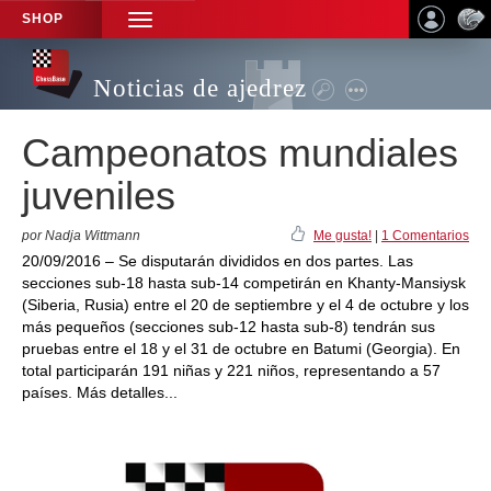
SHOP
TOGGLE
NAVIGATION
Noticias de ajedrez
Campeonatos mundiales
juveniles
por Nadja Wittmann
Me gusta!
|
1 Comentarios
20/09/2016 – Se disputarán divididos en dos partes. Las
secciones sub-18 hasta sub-14 competirán en Khanty-Mansiysk
(Siberia, Rusia) entre el 20 de septiembre y el 4 de octubre y los
más pequeños (secciones sub-12 hasta sub-8) tendrán sus
pruebas entre el 18 y el 31 de octubre en Batumi (Georgia). En
total participarán 191 niñas y 221 niños, representando a 57
países. Más detalles...