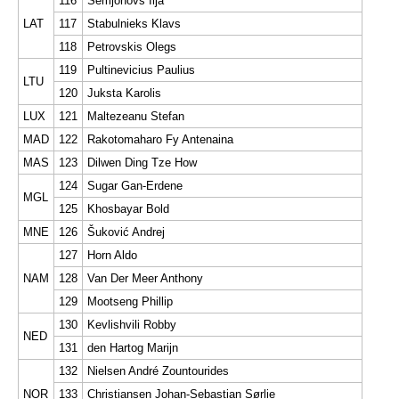
116
Semjonovs Ilja
LAT
117
Stabulnieks Klavs
118
Petrovskis Olegs
119
Pultinevicius Paulius
LTU
120
Juksta Karolis
LUX
121
Maltezeanu Stefan
MAD
122
Rakotomaharo Fy Antenaina
MAS
123
Dilwen Ding Tze How
124
Sugar Gan-Erdene
MGL
125
Khosbayar Bold
MNE
126
Šuković Andrej
127
Horn Aldo
NAM
128
Van Der Meer Anthony
129
Mootseng Phillip
130
Kevlishvili Robby
NED
131
den Hartog Marijn
132
Nielsen André Zountourides
NOR
133
Christiansen Johan-Sebastian Sørlie