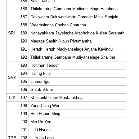
185
Savic Mihailo
186
Thilakaratne Gampaha Mudiyanselage Harshana
187
Doluweera Doluwarawatte Gamage Minul Sanjula
188
Weerasinghe Chehan Charutha
SRI
189
Nanayakkara Jaysinghe Arachchige Kulisa Saranath
190
Magage Sasith Nipun Piyumantha
191
Herath Herath Mudiyanselage Anjana Kavindu
192
Thilakaratne Gampaha Mudiyanselage Shalitha
193
Holtman Teodor
194
Haring Filip
SVK
195
Lintner Igor
196
Gažík Viktor
TJK
197
Khusenkhojaev Mustafokhuja
198
Yang Ching-Wei
199
Hsu Hsuan-Ming
200
Min Po-Yen
201
Li Li-Hsuan
TPE
202
Li Yuan-Long