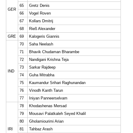
65
Gretz Denis
GER
66
Vogel Roven
67
Kollars Dmitrij
68
Rieß Alexander
GRE
69
Kalogeris Giannis
70
Saha Neelash
71
Bhavik Chudaman Bharambe
72
Nandigani Krishna Teja
73
Sarkar Rajdeep
IND
74
Guha Mitrabha
75
Kaumandur Srihari Raghunandan
76
Vinodh Kanth Tarun
77
Iniyan Panneerselvam
78
Khodashenas Mersad
79
Mousavi Palatkaleh Seyed Khalil
80
Gholamiourimi Arian
IRI
81
Tahbaz Arash