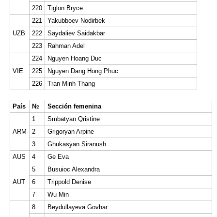
220
Tiglon Bryce
221
Yakubboev Nodirbek
UZB
222
Saydaliev Saidakbar
223
Rahman Adel
224
Nguyen Hoang Duc
VIE
225
Nguyen Dang Hong Phuc
226
Tran Minh Thang
País
№
Sección femenina
1
Smbatyan Qristine
ARM
2
Grigoryan Arpine
3
Ghukasyan Siranush
AUS
4
Ge Eva
5
Busuioc Alexandra
AUT
6
Trippold Denise
7
Wu Min
8
Beydullayeva Govhar