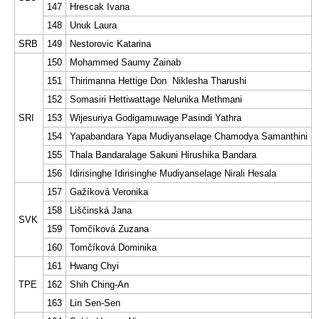
147
Hrescak Ivana
148
Unuk Laura
SRB
149
Nestorovic Katarina
150
Mohammed Saumy Zainab
151
Thirimanna Hettige Don Niklesha Tharushi
152
Somasiri Hettiwattage Nelunika Methmani
SRI
153
Wijesuriya Godigamuwage Pasindi Yathra
154
Yapabandara Yapa Mudiyanselage Chamodya Samanthini
155
Thala Bandaralage Sakuni Hirushika Bandara
156
Idirisinghe Idirisinghe Mudiyanselage Nirali Hesala
157
Gažíková Veronika
158
Liščinská Jana
SVK
159
Tomčíková Zuzana
160
Tomčíková Dominika
161
Hwang Chyi
TPE
162
Shih Ching-An
163
Lin Sen-Sen