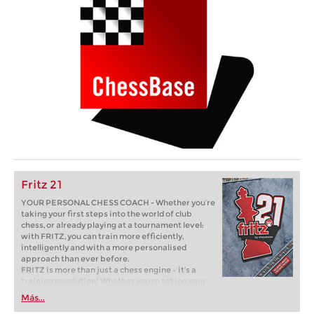
Fritz 21
YOUR PERSONAL CHESS COACH - Whether you’re
taking your first steps into the world of club
chess, or already playing at a tournament level:
with FRITZ, you can train more efficiently,
intelligently and with a more personalised
approach than ever before.
FRITZ is more than just a chess engine – it’s a
training revolution! Whether you’re taking your
first steps into the world of club chess, or already
Más...
playing at a tournament level: with FRITZ, you can