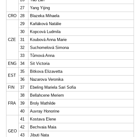
27
Yang Yijing
CRO
28
Blazeka Mihaela
29
Kaňáková Natálie
30
Kopcová Ludmila
CZE
31
Koubová Anna Marie
32
Suchomelová Simona
33
Tůmová Anna
ENG
34
Sit Victoria
35
Bitkova Elizavetta
EST
36
Nazarova Veronika
FIN
37
Ebeling Mariela Sari Sofia
38
Bellahcene Meriem
FRA
39
Broly Mathilde
40
Auvray Honorine
41
Kostava Elene
42
Bechvaia Maia
GEO
43
Jibuti Nata