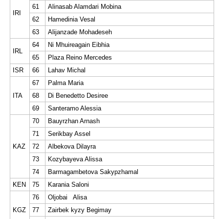
61
Alinasab Alamdari Mobina
IRI
62
Hamedinia Vesal
63
Alijanzade Mohadeseh
64
Ni Mhuireagain Eibhia
IRL
65
Plaza Reino Mercedes
ISR
66
Lahav Michal
67
Palma Maria
ITA
68
Di Benedetto Desiree
69
Santeramo Alessia
70
Bauyrzhan Arnash
71
Serikbay Assel
KAZ
72
Albekova Dilayra
73
Kozybayeva Alissa
74
Barmagambetova Sakypzhamal
KEN
75
Karania Saloni
76
Oljobai Alisa
KGZ
77
Zairbek kyzy Begimay