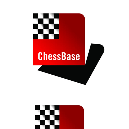
train more efficiently, intelligently and with a
more personalised approach than ever before.