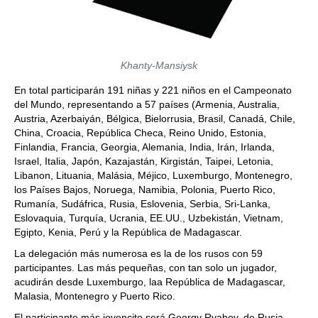
Khanty-Mansiysk
En total participarán 191 niñas y 221 niños en el Campeonato
del Mundo, representando a 57 países (Armenia, Australia,
Austria, Azerbaiyán, Bélgica, Bielorrusia, Brasil, Canadá, Chile,
China, Croacia, República Checa, Reino Unido, Estonia,
Finlandia, Francia, Georgia, Alemania, India, Irán, Irlanda,
Israel, Italia, Japón, Kazajastán, Kirgistán, Taipei, Letonia,
Libanon, Lituania, Malásia, Méjico, Luxemburgo, Montenegro,
los Países Bajos, Noruega, Namibia, Polonia, Puerto Rico,
Rumanía, Sudáfrica, Rusia, Eslovenia, Serbia, Sri-Lanka,
Eslovaquia, Turquía, Ucrania, EE.UU., Uzbekistán, Vietnam,
Egipto, Kenia, Perú y la República de Madagascar.
La delegación más numerosa es la de los rusos con 59
participantes. Las más pequeñas, con tan solo un jugador,
acudirán desde Luxemburgo, laa República de Madagascar,
Malasia, Montenegro y Puerto Rico.
El participante más jovencito será Georgy Ryabov, de Rusia,