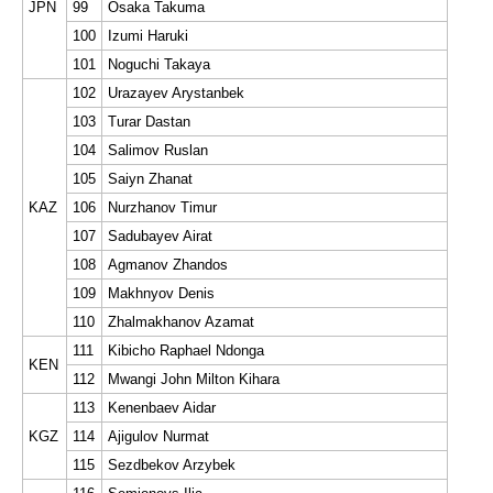
JPN
99
Osaka Takuma
100
Izumi Haruki
101
Noguchi Takaya
102
Urazayev Arystanbek
103
Turar Dastan
104
Salimov Ruslan
105
Saiyn Zhanat
KAZ
106
Nurzhanov Timur
107
Sadubayev Airat
108
Agmanov Zhandos
109
Makhnyov Denis
110
Zhalmakhanov Azamat
111
Kibicho Raphael Ndonga
KEN
112
Mwangi John Milton Kihara
113
Kenenbaev Aidar
KGZ
114
Ajigulov Nurmat
115
Sezdbekov Arzybek