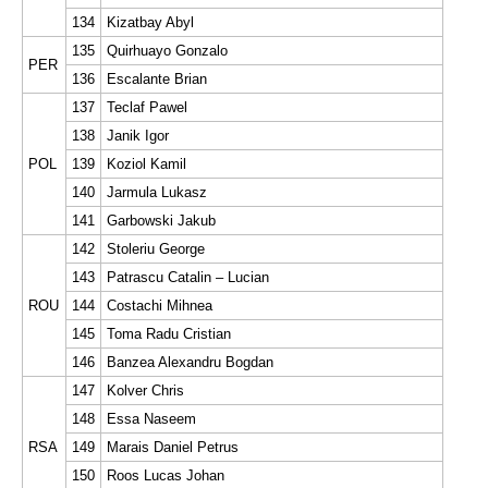
134
Kizatbay Abyl
135
Quirhuayo Gonzalo
PER
136
Escalante Brian
137
Teclaf Pawel
138
Janik Igor
POL
139
Koziol Kamil
140
Jarmula Lukasz
141
Garbowski Jakub
142
Stoleriu George
143
Patrascu Catalin – Lucian
ROU
144
Costachi Mihnea
145
Toma Radu Cristian
146
Banzea Alexandru Bogdan
147
Kolver Chris
148
Essa Naseem
RSA
149
Marais Daniel Petrus
150
Roos Lucas Johan