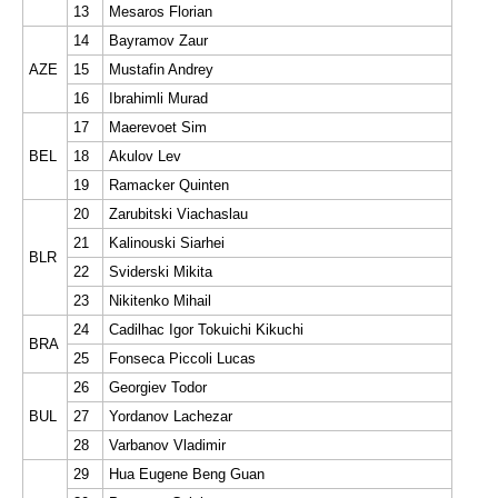
13
Mesaros Florian
14
Bayramov Zaur
AZE
15
Mustafin Andrey
16
Ibrahimli Murad
17
Maerevoet Sim
BEL
18
Akulov Lev
19
Ramacker Quinten
20
Zarubitski Viachaslau
21
Kalinouski Siarhei
BLR
22
Sviderski Mikita
23
Nikitenko Mihail
24
Cadilhac Igor Tokuichi Kikuchi
BRA
25
Fonseca Piccoli Lucas
26
Georgiev Todor
BUL
27
Yordanov Lachezar
28
Varbanov Vladimir
29
Hua Eugene Beng Guan