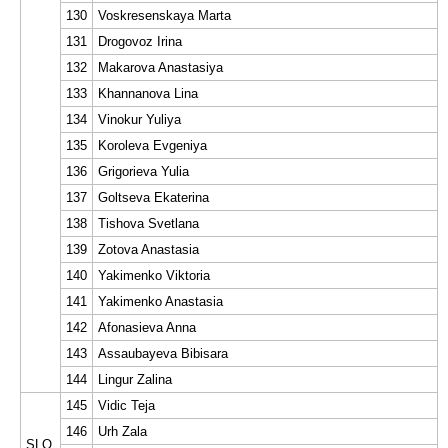
130
Voskresenskaya Marta
131
Drogovoz Irina
132
Makarova Anastasiya
133
Khannanova Lina
134
Vinokur Yuliya
135
Koroleva Evgeniya
136
Grigorieva Yulia
137
Goltseva Ekaterina
138
Tishova Svetlana
139
Zotova Anastasia
140
Yakimenko Viktoria
141
Yakimenko Anastasia
142
Afonasieva Anna
143
Assaubayeva Bibisara
144
Lingur Zalina
145
Vidic Teja
146
Urh Zala
SLO