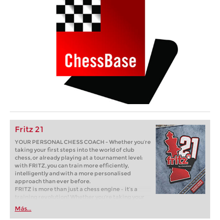
Fritz 21
YOUR PERSONAL CHESS COACH - Whether you’re
taking your first steps into the world of club
chess, or already playing at a tournament level:
with FRITZ, you can train more efficiently,
intelligently and with a more personalised
approach than ever before.
FRITZ is more than just a chess engine – it’s a
training revolution! Whether you’re taking your
first steps into the world of club chess, or already
Más...
playing at a tournament level: with FRITZ, you can