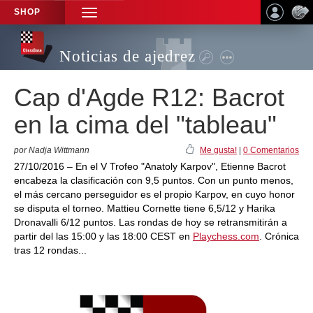
SHOP
TOGGLE
NAVIGATION
Noticias de ajedrez
Cap d'Agde R12: Bacrot
en la cima del "tableau"
por Nadja Wittmann
Me gusta!
|
0 Comentarios
27/10/2016 – En el V Trofeo "Anatoly Karpov", Etienne Bacrot
encabeza la clasificación con 9,5 puntos. Con un punto menos,
el más cercano perseguidor es el propio Karpov, en cuyo honor
se disputa el torneo. Mattieu Cornette tiene 6,5/12 y Harika
Dronavalli 6/12 puntos. Las rondas de hoy se retransmitirán a
partir del las 15:00 y las 18:00 CEST en
Playchess.com
. Crónica
tras 12 rondas...