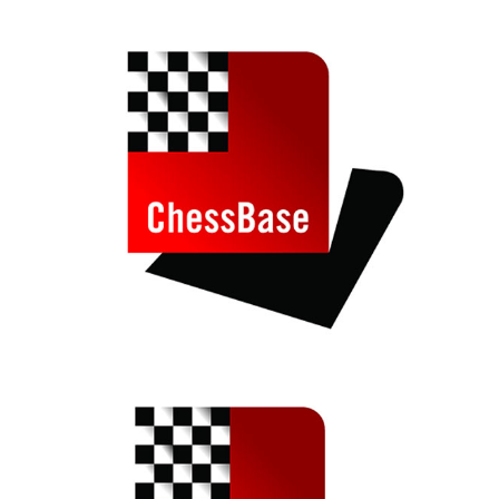
train more efficiently, intelligently and with a
more personalised approach than ever before.