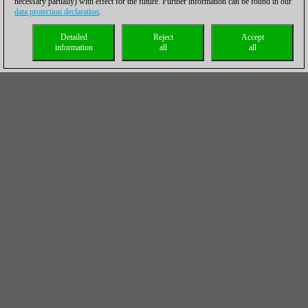
necessary partially) with effect for the future. Further information can be found in our
data protection declaration
.
Detailed
Reject
Accept
information
all
all