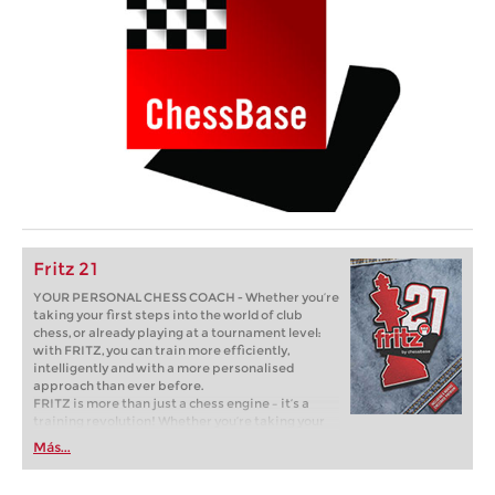
Fritz 21
YOUR PERSONAL CHESS COACH - Whether you’re
taking your first steps into the world of club
chess, or already playing at a tournament level:
with FRITZ, you can train more efficiently,
intelligently and with a more personalised
approach than ever before.
FRITZ is more than just a chess engine – it’s a
training revolution! Whether you’re taking your
first steps into the world of club chess, or already
Más...
playing at a tournament level: with FRITZ, you can
train more efficiently, intelligently and with a
more personalised approach than ever before.