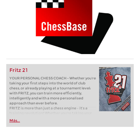
Fritz 21
YOUR PERSONAL CHESS COACH - Whether you’re
taking your first steps into the world of club
chess, or already playing at a tournament level:
with FRITZ, you can train more efficiently,
intelligently and with a more personalised
approach than ever before.
FRITZ is more than just a chess engine – it’s a
training revolution! Whether you’re taking your
first steps into the world of club chess, or already
Más...
playing at a tournament level: with FRITZ, you can
train more efficiently, intelligently and with a
more personalised approach than ever before.