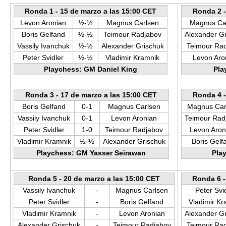
Ronda 1 - 15 de marzo a las 15:00 CET
Ronda 2 -
Levon Aronian
½-½
Magnus Carlsen
Magnus Ca
Boris Gelfand
½-½
Teimour Radjabov
Alexander G
Vassily Ivanchuk
½-½
Alexander Grischuk
Teimour Ra
Peter Svidler
½-½
Vladimir Kramnik
Levon Aro
Playchess: GM Daniel King
Pla
Ronda 3 - 17 de marzo a las 15:00 CET
Ronda 4 -
Boris Gelfand
0-1
Magnus Carlsen
Magnus Car
Vassily Ivanchuk
0-1
Levon Aronian
Teimour Rad
Peter Svidler
1-0
Teimour Radjabov
Levon Aro
Vladimir Kramnik
½-½
Alexander Grischuk
Boris Gelf
Playchess: GM Yasser Seirawan
Pla
Ronda 5 - 20 de marzo a las 15:00 CET
Ronda 6 -
Vassily Ivanchuk
-
Magnus Carlsen
Peter Svi
Peter Svidler
-
Boris Gelfand
Vladimir Kr
Vladimir Kramnik
-
Levon Aronian
Alexander G
Alexander Grischuk
-
Teimour Radjabov
Teimour Ra