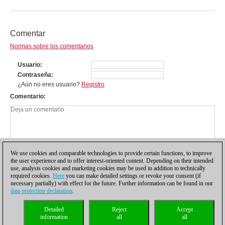
Comentar
Normas sobre los comentarios
Usuario
Contraseña
¿Aún no eres usuario?
Registro
Comentario
We use cookies and comparable technologies to provide certain functions, to improve
the user experience and to offer interest-oriented content. Depending on their intended
use, analysis cookies and marketing cookies may be used in addition to technically
required cookies.
Here
you can make detailed settings or revoke your consent (if
necessary partially) with effect for the future. Further information can be found in our
data protection declaration
.
Política de privacidad
|
Pie de imprenta
|
Para contactar
|
Cookies Management
|
Detailed
Reject
Accept
Licencias
|
Compliance Hotline
|
Inicio
information
all
all
© 2017 ChessBase GmbH | Osterbekstraße 90a | 22083 Hamburgo | Alemania