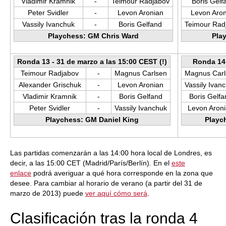
Vladimir Kramnik
-
Teimour Radjabov
Boris Gelf
Peter Svidler
-
Levon Aronian
Levon Aron
Vassily Ivanchuk
-
Boris Gelfand
Teimour Rad
Playchess: GM Chris Ward
Pla
Ronda 13 - 31 de marzo a las 15:00 CEST (!)
Ronda 14 
Teimour Radjabov
-
Magnus Carlsen
Magnus Carl
Alexander Grischuk
-
Levon Aronian
Vassily Ivan
Vladimir Kramnik
-
Boris Gelfand
Boris Gelfa
Peter Svidler
-
Vassily Ivanchuk
Levon Aron
Playchess: GM Daniel King
Playc
Las partidas comenzarán a las 14:00 hora local de Londres, es
decir, a las 15:00 CET (Madrid/París/Berlín)
.
En el
este
enlace
podrá averiguar a qué hora corresponde en la zona que
desee. Para cambiar al horario de verano (a partir del 31 de
marzo de 2013) puede
ver aquí cómo será
.
Clasificación tras la ronda 4