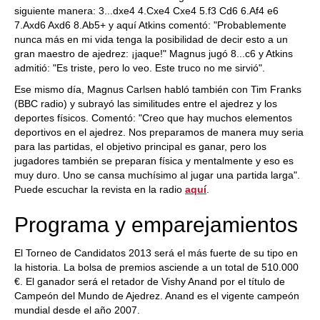
siguiente manera: 3...dxe4 4.Cxe4 Cxe4 5.f3 Cd6 6.Af4 e6
7.Axd6 Axd6 8.Ab5+ y aquí Atkins comentó: "Probablemente
nunca más en mi vida tenga la posibilidad de decir esto a un
gran maestro de ajedrez: ¡jaque!" Magnus jugó 8...c6 y Atkins
admitió: "Es triste, pero lo veo. Este truco no me sirvió".
Ese mismo día, Magnus Carlsen habló también con Tim Franks
(BBC radio) y subrayó las similitudes entre el ajedrez y los
deportes físicos. Comentó: "Creo que hay muchos elementos
deportivos en el ajedrez. Nos preparamos de manera muy seria
para las partidas, el objetivo principal es ganar, pero los
jugadores también se preparan física y mentalmente y eso es
muy duro. Uno se cansa muchísimo al jugar una partida larga".
Puede escuchar la revista en la radio
aquí
.
Programa y emparejamientos
El Torneo de Candidatos 2013 será el más fuerte de su tipo en
la historia. La bolsa de premios asciende a un total de 510.000
€. El ganador será el retador de Vishy Anand por el título de
Campeón del Mundo de Ajedrez. Anand es el vigente campeón
mundial desde el año 2007.