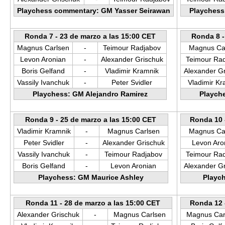
Playchess commentary: GM Yasser Seirawan
Playchess
Ronda 7 - 23 de marzo a las 15:00 CET
Ronda 8 -
Magnus Carlsen
-
Teimour Radjabov
Magnus Ca
Levon Aronian
-
Alexander Grischuk
Teimour Ra
Boris Gelfand
-
Vladimir Kramnik
Alexander G
Vassily Ivanchuk
-
Peter Svidler
Vladimir Kr
Playchess: GM Alejandro Ramirez
Playch
Ronda 9 - 25 de marzo a las 15:00 CET
Ronda 10 
Vladimir Kramnik
-
Magnus Carlsen
Magnus Ca
Peter Svidler
-
Alexander Grischuk
Levon Aro
Vassily Ivanchuk
-
Teimour Radjabov
Teimour Ra
Boris Gelfand
-
Levon Aronian
Alexander G
Playchess: GM Maurice Ashley
Playc
Ronda 11 - 28 de marzo a las 15:00 CET
Ronda 12 
Alexander Grischuk
-
Magnus Carlsen
Magnus Car