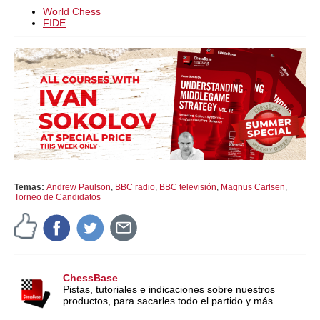
World Chess
FIDE
Temas:
Andrew Paulson
,
BBC radio
,
BBC televisión
,
Magnus Carlsen
,
Torneo de Candidatos
ChessBase
Pistas, tutoriales e indicaciones sobre nuestros
productos, para sacarles todo el partido y más.