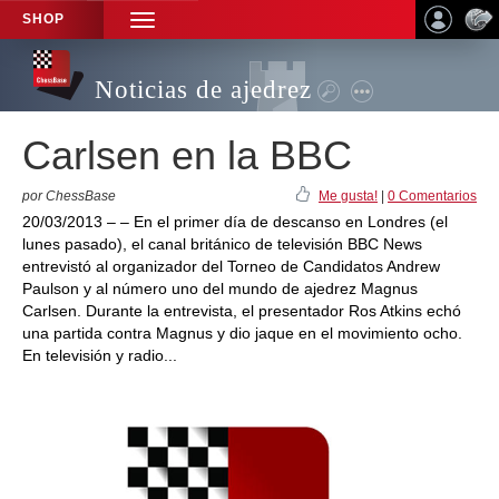
SHOP
TOGGLE
NAVIGATION
Noticias de ajedrez
Carlsen en la BBC
por ChessBase
Me gusta!
|
0 Comentarios
20/03/2013 – – En el primer día de descanso en Londres (el
lunes pasado), el canal británico de televisión BBC News
entrevistó al organizador del Torneo de Candidatos Andrew
Paulson y al número uno del mundo de ajedrez Magnus
Carlsen. Durante la entrevista, el presentador Ros Atkins echó
una partida contra Magnus y dio jaque en el movimiento ocho.
En televisión y radio...