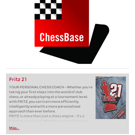
Fritz 21
YOUR PERSONAL CHESS COACH - Whether you’re
taking your first steps into the world of club
chess, or already playing at a tournament level:
with FRITZ, you can train more efficiently,
intelligently and with a more personalised
approach than ever before.
FRITZ is more than just a chess engine – it’s a
training revolution! Whether you’re taking your
first steps into the world of club chess, or already
Más...
playing at a tournament level: with FRITZ, you can