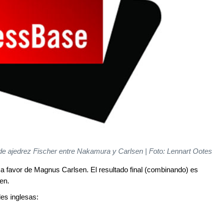
 de ajedrez Fischer entre Nakamura y Carlsen | Foto: Lennart Ootes
 a favor de Magnus Carlsen. El resultado final (combinando) es
en.
les inglesas: