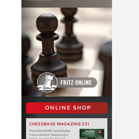
ONLINE SHOP
CHESSBASE MAGAZINE 231
From the 2026 Candidates
Tournament, featuring a
video review by Dorian