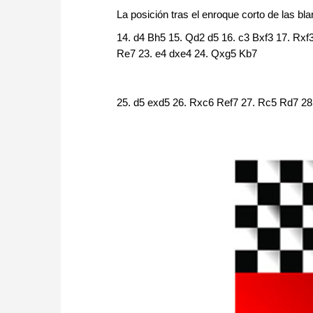
La posición tras el enroque corto de las bl
14. d4 Bh5 15. Qd2 d5 16. c3 Bxf3 17. Rxf
Re7 23. e4 dxe4 24. Qxg5 Kb7
25. d5 exd5 26. Rxc6 Ref7 27. Rc5 Rd7 2