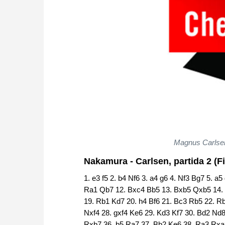
Magnus Carlsen 
Nakamura - Carlsen, partida 2 (F
1. e3 f5 2. b4 Nf6 3. a4 g6 4. Nf3 Bg7 5. a
Ra1 Qb7 12. Bxc4 Bb5 13. Bxb5 Qxb5 14.
19. Rb1 Kd7 20. h4 Bf6 21. Bc3 Rb5 22. R
Nxf4 28. gxf4 Ke6 29. Kd3 Kf7 30. Bd2 Nd
Rxb7 36. b5 Ra7 37. Bb2 Ke6 38. Ra3 Rxa