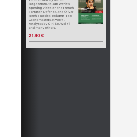
Rogozenco, to Jan Werle’s
opening video on the French
Tarrasch Defence, and Oliver
Reeh’s tactical column ‘Top
Grandmasters at Work’.
Analyses by Giri, So, Wei Yi
and many others.
21,90 €