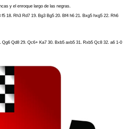
ancas y el enroque largo de las negras.
3 f5 18. Rh3 Rd7 19. Bg3 Bg5 20. Bf4 h6 21. Bxg5 hxg5 22. Rh6
8. Qg6 Qd8 29. Qc6+ Ka7 30. Bxb5 axb5 31. Rxb5 Qc8 32. a6 1-0