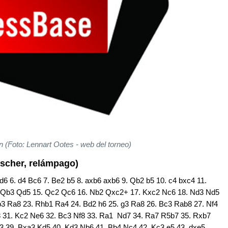
(Foto: Lennart Ootes - web del torneo)
ischer, relámpago)
5 d6 6. d4 Bc6 7. Be2 b5 8. axb6 axb6 9. Qb2 b5 10. c4 bxc4 11.
 Qb3 Qd5 15. Qc2 Qc6 16. Nb2 Qxc2+ 17. Kxc2 Nc6 18. Nd3 Nd5
b3 Ra8 23. Rhb1 Ra4 24. Bd2 h6 25. g3 Ra8 26. Bc3 Rab8 27. Nf4
8 31. Kc2 Ne6 32. Bc3 Nf8 33. Ra1 Nd7 34. Ra7 R5b7 35. Rxb7
3 39. Bxa3 Kd5 40. Kd3 Nb6 41. Bb4 Nc4 42. Kc3 e5 43. dxe5