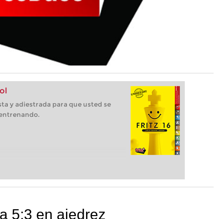
ol
ista y adiestrada para que usted se
 entrenando.
 5:3 en ajedrez