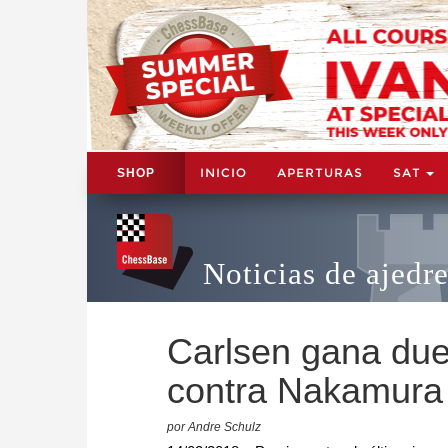
INICIO
APERTURAS
SAT
SHOP
Noticias de ajedr
Carlsen gana due
contra Nakamura
por Andre Schulz