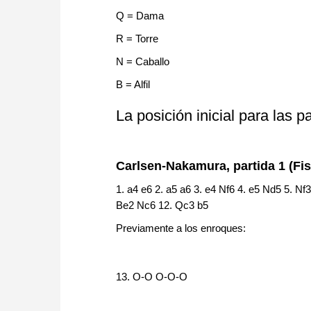
Q = Dama
R = Torre
N = Caballo
B = Alfil
La posición inicial para las p
Carlsen-Nakamura, partida 1 (Fi
1. a4 e6 2. a5 a6 3. e4 Nf6 4. e5 Nd5 5. Nf
Be2 Nc6 12. Qc3 b5
Previamente a los enroques:
13. O-O O-O-O