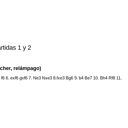
artidas 1 y 2
scher, relámpago)
3 f6 6. exf6 gxf6 7. Ne3 Nxe3 8.fxe3 Bg6 9. b4 Be7 10. Bh4 Rf8 11.