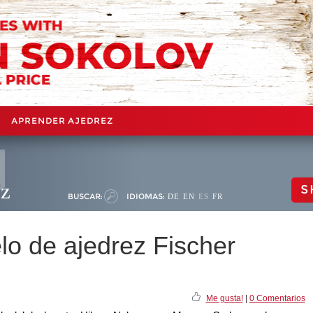
APRENDER AJEDREZ
ez
S
BUSCAR:
IDIOMAS:
DE
EN
ES
FR
lo de ajedrez Fischer
Me gusta!
|
0 Comentarios