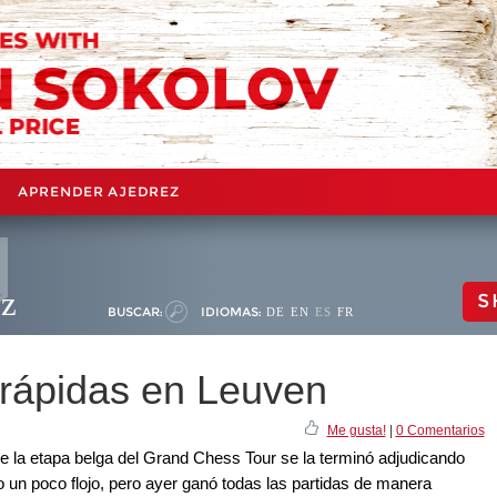
APRENDER AJEDREZ
ez
S
BUSCAR:
IDIOMAS:
DE
EN
ES
FR
 rápidas en Leuven
Me gusta!
|
0 Comentarios
e la etapa belga del Grand Chess Tour se la terminó adjudicando
o un poco flojo, pero ayer ganó todas las partidas de manera