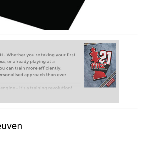
Whether you’re taking your first
ss, or already playing at a
ou can train more efficiently,
personalised approach than ever
engine – it’s a training revolution!
t steps into the world of club chess,
ent level: with FRITZ, you can train
 and with a more personalised
euven