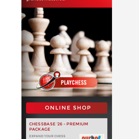
ONLINE SHOP
CHESSBASE '26 - PREMIUM
PACKAGE
EXPAND YOUR CHESS