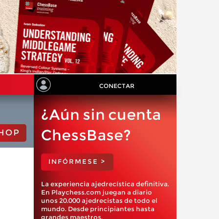
CONECTAR
¿Aún sin cuenta
ChessBase?
HOP
INFÓRMESE >
La experiencia ajedrecística definitiva.
En Playchess.com juegan a diario
unos 20.000 ajedrecistas de todo el
mundo. Desde principiantes hasta
grandes maestros.