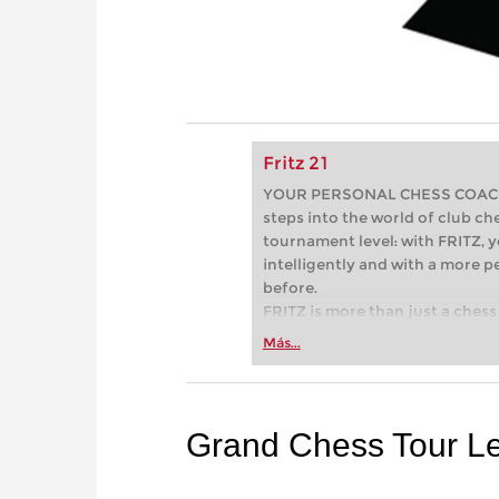
Fritz 21
YOUR PERSONAL CHESS COACH - 
steps into the world of club che
tournament level: with FRITZ, y
intelligently and with a more 
before.
FRITZ is more than just a chess 
Whether you’re taking your firs
Más...
or already playing at a tournam
more efficiently, intelligently
approach than ever before.
Grand Chess Tour L