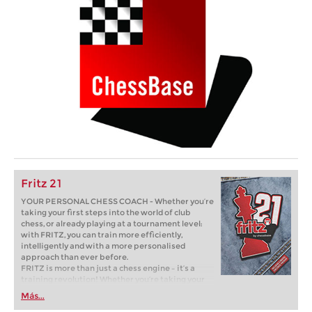
Fritz 21
YOUR PERSONAL CHESS COACH - Whether you’re
taking your first steps into the world of club
chess, or already playing at a tournament level:
with FRITZ, you can train more efficiently,
intelligently and with a more personalised
approach than ever before.
FRITZ is more than just a chess engine – it’s a
training revolution! Whether you’re taking your
first steps into the world of club chess, or already
Más...
playing at a tournament level: with FRITZ, you can