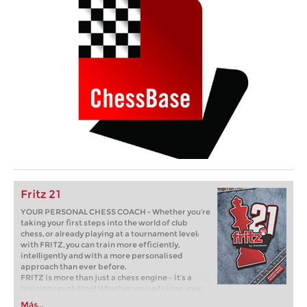
Fritz 21
YOUR PERSONAL CHESS COACH - Whether you’re
taking your first steps into the world of club
chess, or already playing at a tournament level:
with FRITZ, you can train more efficiently,
intelligently and with a more personalised
approach than ever before.
FRITZ is more than just a chess engine – it’s a
training revolution! Whether you’re taking your
first steps into the world of club chess, or already
Más...