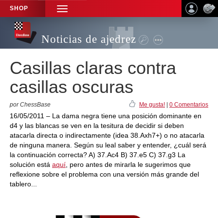
SHOP
TOGGLE
NAVIGATION
Noticias de ajedrez
Casillas claras contra
casillas oscuras
por ChessBase
Me gusta!
|
0 Comentarios
16/05/2011 – La dama negra tiene una posición dominante en
d4 y las blancas se ven en la tesitura de decidir si deben
atacarla directa o indirectamente (idea 38.Axh7+) o no atacarla
de ninguna manera. Según su leal saber y entender, ¿cuál será
la continuación correcta? A) 37.Ac4 B) 37.e5 C) 37.g3 La
solución está
aquí
, pero antes de mirarla le sugerimos que
reflexione sobre el problema con una versión más grande del
tablero...