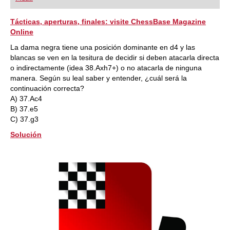
playing at a tournament level: with FRITZ, you can
train more efficiently, intelligently and with a
more personalised approach than ever before.
Tácticas, aperturas, finales: visite ChessBase Magazine
Online
La dama negra tiene una posición dominante en d4 y las
blancas se ven en la tesitura de decidir si deben atacarla directa
o indirectamente (idea 38.Axh7+) o no atacarla de ninguna
manera. Según su leal saber y entender, ¿cuál será la
continuación correcta?
A) 37.Ac4
B) 37.e5
C) 37.g3
Solución