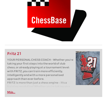
Fritz 21
YOUR PERSONAL CHESS COACH - Whether you’re
taking your first steps into the world of club
chess, or already playing at a tournament level:
with FRITZ, you can train more efficiently,
intelligently and with a more personalised
approach than ever before.
FRITZ is more than just a chess engine – it’s a
training revolution! Whether you’re taking your
first steps into the world of club chess, or already
Más...
playing at a tournament level: with FRITZ, you can
train more efficiently, intelligently and with a
more personalised approach than ever before.