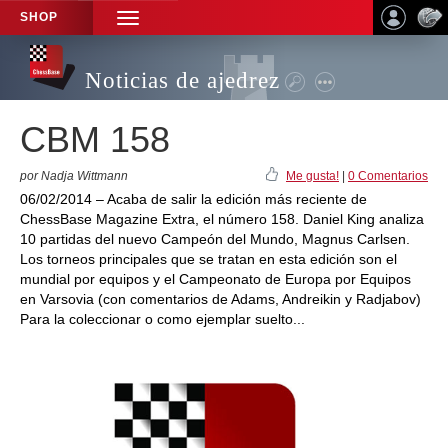
SHOP
TOGGLE
NAVIGATION
Noticias de ajedrez
CBM 158
por Nadja Wittmann
Me gusta!
|
0 Comentarios
06/02/2014 – Acaba de salir la edición más reciente de
ChessBase Magazine Extra, el número 158. Daniel King analiza
10 partidas del nuevo Campeón del Mundo, Magnus Carlsen.
Los torneos principales que se tratan en esta edición son el
mundial por equipos y el Campeonato de Europa por Equipos
en Varsovia (con comentarios de Adams, Andreikin y Radjabov)
Para la coleccionar o como ejemplar suelto...