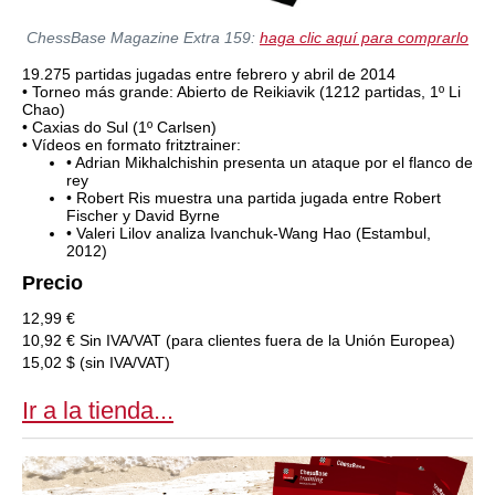
ChessBase Magazine Extra 159:
haga clic aquí para comprarlo
19.275 partidas jugadas entre febrero y abril de 2014
• Torneo más grande: Abierto de Reikiavik (1212 partidas, 1º Li
Chao)
• Caxias do Sul (1º Carlsen)
• Vídeos en formato fritztrainer:
• Adrian Mikhalchishin presenta un ataque por el flanco de
rey
• Robert Ris muestra una partida jugada entre Robert
Fischer y David Byrne
• Valeri Lilov analiza Ivanchuk-Wang Hao (Estambul,
2012)
Precio
12,99 €
10,92 € Sin IVA/VAT (para clientes fuera de la Unión Europea)
15,02 $ (sin IVA/VAT)
Ir a la tienda...