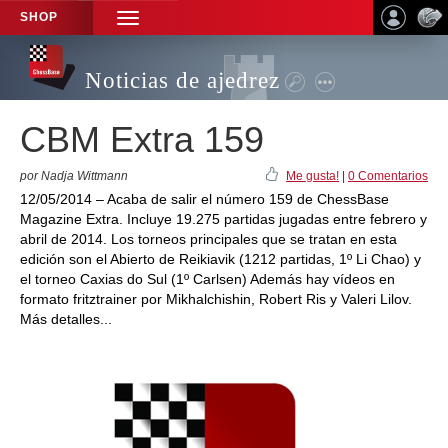
SHOP
TOGGLE
NAVIGATION
Noticias de ajedrez
CBM Extra 159
por Nadja Wittmann
Me gusta!
|
0 Comentarios
12/05/2014 – Acaba de salir el número 159 de ChessBase
Magazine Extra. Incluye 19.275 partidas jugadas entre febrero y
abril de 2014. Los torneos principales que se tratan en esta
edición son el Abierto de Reikiavik (1212 partidas, 1º Li Chao) y
el torneo Caxias do Sul (1º Carlsen) Además hay vídeos en
formato fritztrainer por Mikhalchishin, Robert Ris y Valeri Lilov.
Más detalles...