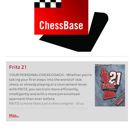
Fritz 21
YOUR PERSONAL CHESS COACH - Whether you’re
taking your first steps into the world of club
chess, or already playing at a tournament level:
with FRITZ, you can train more efficiently,
intelligently and with a more personalised
approach than ever before.
FRITZ is more than just a chess engine – it’s a
training revolution! Whether you’re taking your
first steps into the world of club chess, or already
Más...
playing at a tournament level: with FRITZ, you can
train more efficiently, intelligently and with a
more personalised approach than ever before.