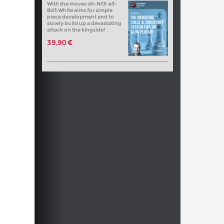
With the moves d4-Nf3-e3-
Bd3 White aims for simple
piece development and to
slowly build up a devastating
attack on the kingside!
39,90 €