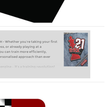
Whether you’re taking your first
ss, or already playing at a
ou can train more efficiently,
personalised approach than ever
engine – it’s a training revolution!
t steps into the world of club chess,
ent level: with FRITZ, you can train
 and with a more personalised