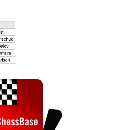
ri
rischuk
palov
amura
rlsen