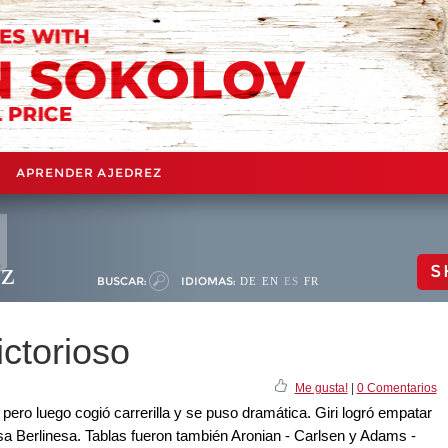
APRENDER AJEDREZ
ez
S
BUSCAR:
IDIOMAS:
DE
EN
ES
FR
ctorioso
Me gusta!
|
0 Comentarios
pero luego cogió carrerilla y se puso dramática. Giri logró empatar
nsa Berlinesa. Tablas fueron también Aronian - Carlsen y Adams -