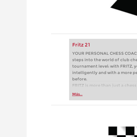
Fritz 21
YOUR PERSONAL CHESS COACH - 
steps into the world of club che
tournament level: with FRITZ, y
intelligently and with a more 
before.
FRITZ is more than just a chess 
Whether you’re taking your firs
Más...
or already playing at a tournam
more efficiently, intelligently
approach than ever before.