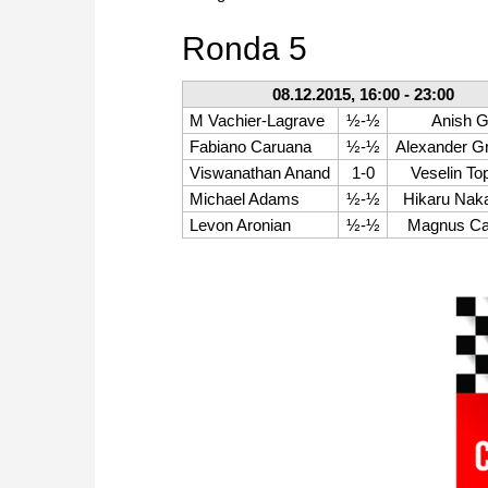
Ronda 5
08.12.2015, 16:00 - 23:00
M Vachier-Lagrave
½-½
Anish Gi
Fabiano Caruana
½-½
Alexander G
Viswanathan Anand
1-0
Veselin To
Michael Adams
½-½
Hikaru Nak
Levon Aronian
½-½
Magnus Ca