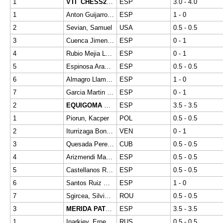
1
VTI CHESS24 ATOCHA
ESP
3.0 - 4.0
1
Anton Guijarro David
ESP
1 - 0
2
Sevian, Samuel
USA
0.5 - 0.5
3
Cuenca Jimenez Jose Fernando
ESP
0 - 1
4
Rubio Mejia Luis Ignacio
ESP
0 - 1
5
Espinosa Aranda Angel
ESP
0.5 - 0.5
6
Almagro Llamas Pablo
ESP
1 - 0
7
Garcia Martin Marta
ESP
0 - 1
2
EQUIGOMA CASA SOCIAL CATOLICA
ESP
3.5 - 3.5
1
Piorun, Kacper
POL
0.5 - 0.5
2
Iturrizaga Bonelli, Eduardo
VEN
0 - 1
3
Quesada Perez Yuniesky
CUB
0.5 - 0.5
4
Arizmendi Martinez Julen Luis
ESP
0.5 - 0.5
5
Castellanos Rodriguez Renier
ESP
0.5 - 0.5
6
Santos Ruiz Miguel
ESP
1 - 0
7
Sgircea, Silvia-Raluca
ROU
0.5 - 0.5
3
MERIDA PATRIMONIO DE LA HUMANIDAD
ESP
3.5 - 3.5
1
Inarkiev, Ernesto
RUS
0.5 - 0.5