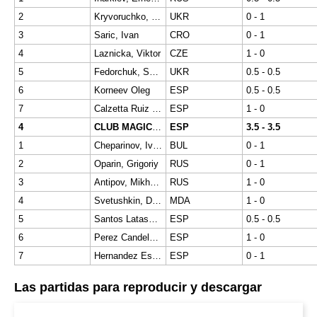
2
Kryvoruchko, Yuriy
UKR
0 - 1
3
Saric, Ivan
CRO
0 - 1
4
Laznicka, Viktor
CZE
1 - 0
5
Fedorchuk, Sergey A.
UKR
0.5 - 0.5
6
Korneev Oleg
ESP
0.5 - 0.5
7
Calzetta Ruiz Monica
ESP
1 - 0
4
CLUB MAGIC EXTREMADURA
ESP
3.5 - 3.5
1
Cheparinov, Ivan
BUL
0 - 1
2
Oparin, Grigoriy
RUS
0 - 1
3
Antipov, Mikhail Al.
RUS
1 - 0
4
Svetushkin, Dmitry
MDA
1 - 0
5
Santos Latasa Jaime
ESP
0.5 - 0.5
6
Perez Candelario Manuel
ESP
1 - 0
7
Hernandez Estevez Yudania
ESP
0 - 1
Las partidas para reproducir y descargar