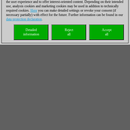
the user experience and to offer interest-oriented content. Depending on their intended
use, analysis cookies and marketing cookies may be used in addition to technically
required cookies.
Here
you can make detailed settings or revoke your consent (if
necessary partially) with effect for the future. Further information can be found in our
data protection declaration
.
Detailed
Reject
Accept
information
all
all