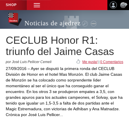
SHOP
TOGGLE
NAVIGATION
Noticias de ajedrez
CECLUB Honor R1:
triunfo del Jaime Casas
por José Luis Pellicer Cemeli
Me gusta!
|
0 Comentarios
27/09/2016 – Ayer se disputó la primera ronda del CECLUB
División de Honor en el hotel Mas Monzón. El club Jaime Casas
de Monzón se ha colocado como sorprendente líder
momentáneo al ser el único que ha conseguido ganar el
encuentro. En los otros 3 se produjeron empates a 3,5, con
grandes apuros para los actuales campeones, el Solvay, que ha
tenido que igualar un 1,5-3,5 a falta de dos partidas ante el
Magic Estremadura, con victorias de Adhiban y Ana Matnadze.
Crónica por José Luis Pellicer...