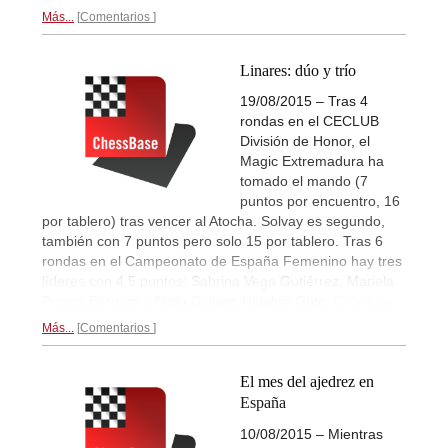
Más...
Comentarios
Linares: dúo y trío
19/08/2015 – Tras 4
rondas en el CECLUB
División de Honor, el
Magic Extremadura ha
tomado el mando (7
puntos por encuentro, 16
por tablero) tras vencer al Atocha. Solvay es segundo,
también con 7 puntos pero solo 15 por tablero. Tras 6
rondas en el Campeonato de España Femenino hay tres
líderes con 4,5 puntos: Sabrina Vega Gutiérrez, Mariela
Perera Borrego y Niala Collazo Hidalgo-Gata.
Crónicas...
Más...
Comentarios
El mes del ajedrez en
España
10/08/2015 – Mientras