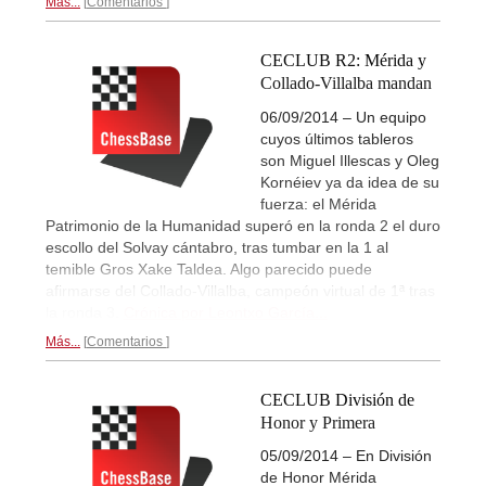
Más...
Comentarios
CECLUB R2: Mérida y
Collado-Villalba mandan
06/09/2014 – Un equipo
cuyos últimos tableros
son Miguel Illescas y Oleg
Kornéiev ya da idea de su
fuerza: el Mérida
Patrimonio de la Humanidad superó en la ronda 2 el duro
escollo del Solvay cántabro, tras tumbar en la 1 al
temible Gros Xake Taldea. Algo parecido puede
afirmarse del Collado-Villalba, campeón virtual de 1ª tras
la ronda 3.
Crónica por Leontxo García...
Más...
Comentarios
CECLUB División de
Honor y Primera
05/09/2014 – En División
de Honor Mérida