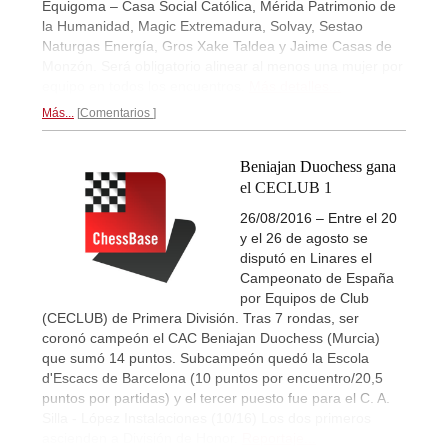
Equigoma – Casa Social Católica, Mérida Patrimonio de
la Humanidad, Magic Extremadura, Solvay, Sestao
Naturgas Energía, Gros Xake Taldea y Jaime Casas de
Monzón. Será obligatorio alinear al menos una mujer por
equipo en todos los encuentros.
Más detalles...
Más...
Comentarios
Beniajan Duochess gana
el CECLUB 1
26/08/2016 – Entre el 20
y el 26 de agosto se
disputó en Linares el
Campeonato de España
por Equipos de Club
(CECLUB) de Primera División. Tras 7 rondas, ser
coronó campeón el CAC Beniajan Duochess (Murcia)
que sumó 14 puntos. Subcampeón quedó la Escola
d'Escacs de Barcelona (10 puntos por encuentro/20,5
puntos por partidas) y el tercer puesto fue para el C. A.
Silla - López Instalaciones (10/16) Los dos primeros
ascienden a División de Honor.
Reportaje...