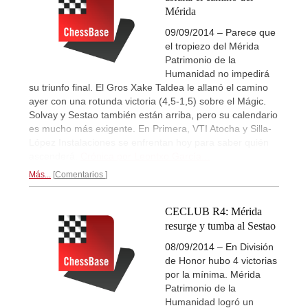
Mérida
09/09/2014 – Parece que
el tropiezo del Mérida
Patrimonio de la
Humanidad no impedirá
su triunfo final. El Gros Xake Taldea le allanó el camino
ayer con una rotunda victoria (4,5-1,5) sobre el Mágic.
Solvay y Sestao también están arriba, pero su calendario
es mucho más exigente. En Primera, VTI Atocha y Silla-
López Instalaciones se enfrentan hoy para saber quién
ascenderá.
Crónica por Leontxo García...
Más...
Comentarios
CECLUB R4: Mérida
resurge y tumba al Sestao
08/09/2014 – En División
de Honor hubo 4 victorias
por la mínima. Mérida
Patrimonio de la
Humanidad logró un