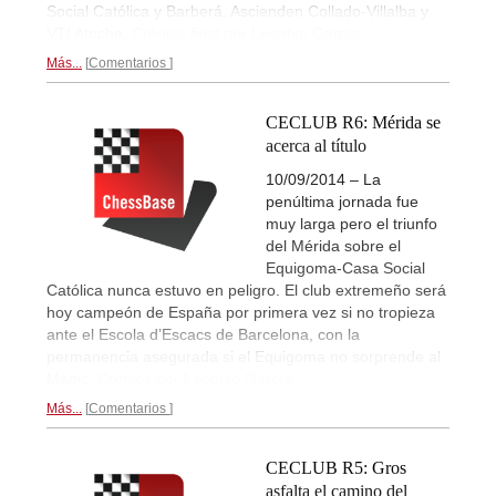
Social Católica y Barberá. Ascienden Collado-Villalba y
VTI Atocha.
Crónica final por Leontxo García...
Más...
Comentarios
CECLUB R6: Mérida se
acerca al título
10/09/2014 – La
penúltima jornada fue
muy larga pero el triunfo
del Mérida sobre el
Equigoma-Casa Social
Católica nunca estuvo en peligro. El club extremeño será
hoy campeón de España por primera vez si no tropieza
ante el Escola d’Escacs de Barcelona, con la
permanencia asegurada si el Equigoma no sorprende al
Mágic.
Crónica por Leontxo García...
Más...
Comentarios
CECLUB R5: Gros
asfalta el camino del