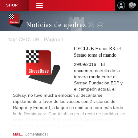
SHOP
TOGGLE
NAVIGATION
Noticias de ajedrez
tag: CECLUB - Página 1
CECLUB Honor R3: el
Sestao toma el mando
29/09/2016 – El
encuentro estrella de la
tercera ronda entre el
Sestao Fundación EDP y
el campeón actual, el
Solvay, no tuvo mucha emoción al decantarse
rápidamente a favor de los vascos con 2 victorias de
Rapport y Edouard, a la que se unió una hora más tarde
la de Dominguez. Con 4 tablas en el resto de partidas, se
consumó un claro 2-5 que deja al Sestao como claro
líder.
Crónica por José Luis Pellicer...
Más...
Comentarios