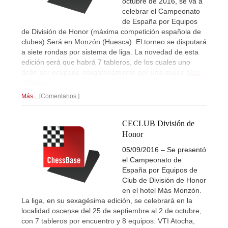
octubre de 2016, se va a
celebrar el Campeonato
de España por Equipos
de División de Honor (máxima competición española de
clubes) Será en Monzón (Huesca). El torneo se disputará
a siete rondas por sistema de liga. La novedad de esta
edición será que habrá 7 tableros, de los cuales uno
debe ser ocupado obligatoriamente por una mujer.
Más
detalles...
Más...
Comentarios
CECLUB División de
Honor
05/09/2016 – Se presentó
el Campeonato de
España por Equipos de
Club de División de Honor
en el hotel Más Monzón.
La liga, en su sexagésima edición, se celebrará en la
localidad oscense del 25 de septiembre al 2 de octubre,
con 7 tableros por encuentro y 8 equipos: VTI Atocha,