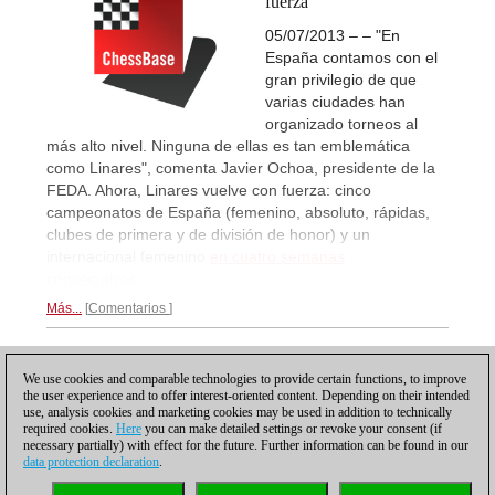
fuerza
05/07/2013 – – "En
España contamos con el
gran privilegio de que
varias ciudades han
organizado torneos al
más alto nivel. Ninguna de ellas es tan emblemática
como Linares", comenta Javier Ochoa, presidente de la
FEDA. Ahora, Linares vuelve con fuerza: cinco
campeonatos de España (femenino, absoluto, rápidas,
clubes de primera y de división de honor) y un
internacional femenino
en cuatro semanas
consecutivas...
Más...
Comentarios
1
We use cookies and comparable technologies to provide certain functions, to improve
the user experience and to offer interest-oriented content. Depending on their intended
use, analysis cookies and marketing cookies may be used in addition to technically
required cookies.
Here
you can make detailed settings or revoke your consent (if
necessary partially) with effect for the future. Further information can be found in our
data protection declaration
.