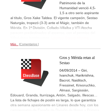
Patrimonio de la
Humanidad venció 4,5-
1,5 a otro serio aspirante
al título, Gros Xake Taldea. El vigente campeón, Sestao
Naturgás, tropezó (3-3) ante el Mágic, también de
Mérida. En 1ª División, Collado-Villalba y VTI Atocha
parecen predestinados al ascenso, con el permiso del
Silla-López Instalaciones.
Leontxo García informa...
Más...
Comentarios
Gros y Mérida retan al
Sestao
04/09/2014 – Giri,
Ivanchuk, Harikrishna,
Bacrot, Naiditsch,
Fressinet, Krivoruchko,
Almasi, Sargissián,
Edouard, Granda, Iturrizaga, Antón, Salgado, Illescas…
La lista de fichajes de postín es larga, lo que garantiza
otra semana apasionante en Linares desde hoy, con los
campeonatos de España de División de Honor y Primera