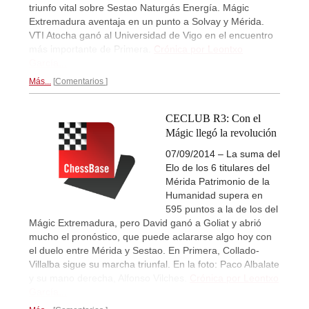
triunfo vital sobre Sestao Naturgás Energía. Mágic
Extremadura aventaja en un punto a Solvay y Mérida.
VTI Atocha ganó al Universidad de Vigo en el encuentro
más importante de Primera.
Crónica por Leontxo
García...
Más...
Comentarios
CECLUB R3: Con el
Mágic llegó la revolución
07/09/2014 – La suma del
Elo de los 6 titulares del
Mérida Patrimonio de la
Humanidad supera en
595 puntos a la de los del
Mágic Extremadura, pero David ganó a Goliat y abrió
mucho el pronóstico, que puede aclararse algo hoy con
el duelo entre Mérida y Sestao. En Primera, Collado-
Villalba sigue su marcha triunfal. En la foto: Paco Albalate
y su mano derecha, Alfonso Vilches.
Crónica por Leontxo
García...