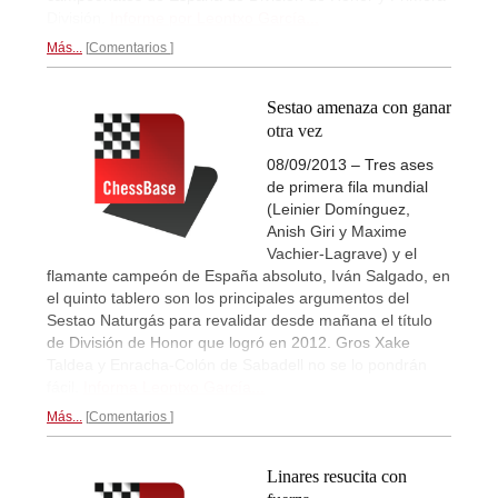
División.
Informe por Leontxo García...
Más...
Comentarios
Sestao amenaza con ganar
otra vez
08/09/2013 – Tres ases
de primera fila mundial
(Leinier Domínguez,
Anish Giri y Maxime
Vachier-Lagrave) y el
flamante campeón de España absoluto, Iván Salgado, en
el quinto tablero son los principales argumentos del
Sestao Naturgás para revalidar desde mañana el título
de División de Honor que logró en 2012. Gros Xake
Taldea y Enracha-Colón de Sabadell no se lo pondrán
fácil.
Informa Leontxo García...
Más...
Comentarios
Linares resucita con