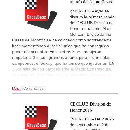
triunfo del Jaime Casas
27/09/2016 – Ayer se
disputó la primera ronda
del CECLUB División de
Honor en el hotel Mas
Monzón. El club Jaime
Casas de Monzón se ha colocado como sorprendente
líder momentáneo al ser el único que ha conseguido
ganar el encuentro. En los otros 3 se produjeron
empates a 3,5, con grandes apuros para los actuales
campeones, el Solvay, que ha tenido que igualar un 1,5-
3,5 a falta de dos partidas ante el Magic Estremadura,
con victorias de Adhiban y Ana Matnadze.
Crónica por
José Luis Pellicer...
Más...
Comentarios
CECLUB División de
Honor 2016
19/09/2016 – Del día 25
de septiembre al 2 de