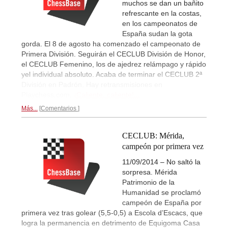
muchos se dan un bañito
refrescante en la costas,
en los campeonatos de
España sudan la gota
gorda. El 8 de agosto ha comenzado el campeonato de
Primera División. Seguirán el CECLUB División de Honor,
el CECLUB Femenino, los de ajedrez relámpago y rápido
yel individual absoluto. Acaba de terminar el CECLUB 2ª
División en Padrón. Hay retransmisiones en
Playchess.com.
¡Caliente, caliente!...
Más...
Comentarios
CECLUB: Mérida,
campeón por primera vez
11/09/2014 – No saltó la
sorpresa. Mérida
Patrimonio de la
Humanidad se proclamó
campeón de España por
primera vez tras golear (5,5-0,5) a Escola d’Escacs, que
logra la permanencia en detrimento de Equigoma Casa