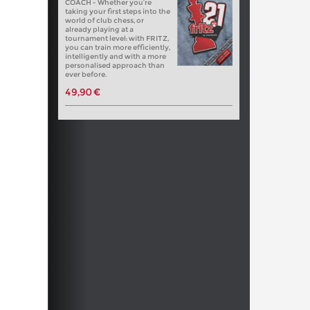
COACH - Whether you’re
taking your first steps into the
world of club chess, or
already playing at a
tournament level: with FRITZ,
you can train more efficiently,
intelligently and with a more
personalised approach than
ever before.
49,90 €