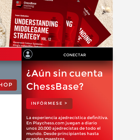
CONECTAR
¿Aún sin cuenta
ChessBase?
HOP
INFÓRMESE >
La experiencia ajedrecística definitiva.
En Playchess.com juegan a diario
unos 20.000 ajedrecistas de todo el
mundo. Desde principiantes hasta
grandes maestros.