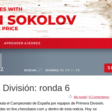
APRENDER AJEDREZ
ez
S
BUSCAR:
IDIOMAS:
DE
EN
ES
FR
ivisión: ronda 6
Me gusta!
|
0 Comentarios
sputa el Campeonato de España por equipos de Primera División.
idas en live.chessbase.com y dentro de esta noticia. Hoy se