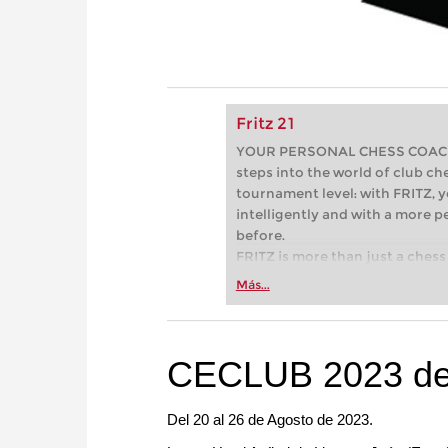
Fritz 21
YOUR PERSONAL CHESS COACH - 
steps into the world of club che
tournament level: with FRITZ, y
intelligently and with a more 
before.
FRITZ is more than just a chess 
Whether you’re taking your firs
Más...
or already playing at a tournam
more efficiently, intelligently
approach than ever before.
CECLUB 2023 de 
Del 20 al 26 de Agosto de 2023.