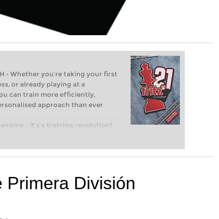
Whether you’re taking your first
ss, or already playing at a
ou can train more efficiently,
personalised approach than ever
engine – it’s a training revolution!
t steps into the world of club chess,
ent level: with FRITZ, you can train
 and with a more personalised
Primera División