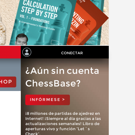
CONECTAR
¿Aún sin cuenta
ChessBase?
HOP
INFÓRMESE >
¡8 millones de partidas de ajedrez en
Internet! ¡Siempre al día gracias a las
actualizaciones semanales! Libro de
aperturas vivo y función “Let´s
Check”.