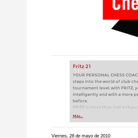
Fritz 21
YOUR PERSONAL CHESS COACH - 
steps into the world of club che
tournament level: with FRITZ, y
intelligently and with a more 
before.
FRITZ is more than just a chess 
Whether you’re taking your firs
Más...
or already playing at a tournam
more efficiently, intelligently
approach than ever before.
Viernes, 28 de mayo de 2010