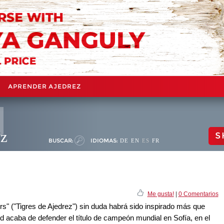
APRENDER AJEDREZ
ez
S
BUSCAR:
IDIOMAS:
DE
EN
ES
FR
Me gusta!
|
0 Comentarios
s" ("Tigres de Ajedrez") sin duda habrá sido inspirado más que
nd acaba de defender el título de campeón mundial en Sofía, en el