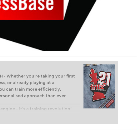
Whether you’re taking your first
ss, or already playing at a
ou can train more efficiently,
personalised approach than ever
engine – it’s a training revolution!
t steps into the world of club chess,
ent level: with FRITZ, you can train
 and with a more personalised