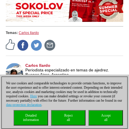
Temas:
Carlos Ilardo
Carlos Ilardo
Periodista especializado en temas de ajedrez.
Buenos Aires, Argentina.
We use cookies and comparable technologies to provide certain functions, to improve
the user experience and to offer interest-oriented content. Depending on their intended
use, analysis cookies and marketing cookies may be used in addition to technically
required cookies.
Here
you can make detailed settings or revoke your consent (if
necessary partially) with effect for the future. Further information can be found in our
data protection declaration
.
Política de privacidad
|
Pie de imprenta
|
Para contactar
|
Cookies Management
|
Detailed
Reject
Accept
Licencias
|
Compliance Hotline
|
Inicio
information
all
all
© 2017 ChessBase GmbH | Osterbekstraße 90a | 22083 Hamburgo | Alemania
coldest news