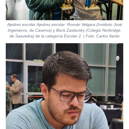
Ajedrez escolar
Ajedrez escolar: Román Velgara (Instituto José
Ingenieros, de Caseros) y Boris Zaslavsky (Colegio Norbridge,
de Saavedra) de la categoría Escolar 2.
| Foto: Carlos Ilardo