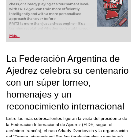
chess, or already playing at a tournament level:
with FRITZ, you can train more efficiently,
intelligently and with a more personalised
approach than ever before.
FRITZ is more than just a chess engine – it’s a
training revolution! Whether you’re taking your
first steps into the world of club chess, or already
Más...
playing at a tournament level: with FRITZ, you can
train more efficiently, intelligently and with a
more personalised approach than ever before.
La Federación Argentina de
Ajedrez celebra su centenario
con un súper torneo,
homenajes y un
reconocimiento internacional
Entre las más sobresalientes figuran la visita del presidente de
la Federación Internacional de Ajedrez (FIDE, según el
acrónimo francés), el ruso Arkady Dvorkovich y la organización
del “Torneo Internacional Pro Am (profesionales y amateurs)