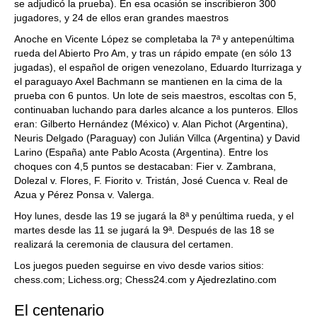
se adjudicó la prueba). En esa ocasión se inscribieron 300
jugadores, y 24 de ellos eran grandes maestros
Anoche en Vicente López se completaba la 7ª y antepenúltima
rueda del Abierto Pro Am, y tras un rápido empate (en sólo 13
jugadas), el español de origen venezolano, Eduardo Iturrizaga y
el paraguayo Axel Bachmann se mantienen en la cima de la
prueba con 6 puntos. Un lote de seis maestros, escoltas con 5,
continuaban luchando para darles alcance a los punteros. Ellos
eran: Gilberto Hernández (México) v. Alan Pichot (Argentina),
Neuris Delgado (Paraguay) con Julián Villca (Argentina) y David
Larino (España) ante Pablo Acosta (Argentina). Entre los
choques con 4,5 puntos se destacaban: Fier v. Zambrana,
Dolezal v. Flores, F. Fiorito v. Tristán, José Cuenca v. Real de
Azua y Pérez Ponsa v. Valerga.
Hoy lunes, desde las 19 se jugará la 8ª y penúltima rueda, y el
martes desde las 11 se jugará la 9ª. Después de las 18 se
realizará la ceremonia de clausura del certamen.
Los juegos pueden seguirse en vivo desde varios sitios:
chess.com; Lichess.org; Chess24.com y Ajedrezlatino.com
El centenario