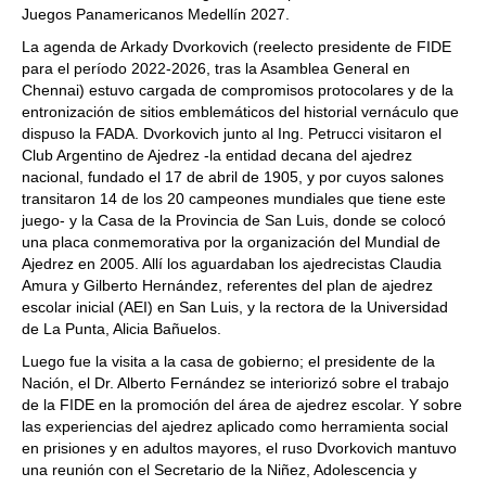
Juegos Panamericanos Medellín 2027.
La agenda de Arkady Dvorkovich (reelecto presidente de FIDE
para el período 2022-2026, tras la Asamblea General en
Chennai) estuvo cargada de compromisos protocolares y de la
entronización de sitios emblemáticos del historial vernáculo que
dispuso la FADA. Dvorkovich junto al Ing. Petrucci visitaron el
Club Argentino de Ajedrez -la entidad decana del ajedrez
nacional, fundado el 17 de abril de 1905, y por cuyos salones
transitaron 14 de los 20 campeones mundiales que tiene este
juego- y la Casa de la Provincia de San Luis, donde se colocó
una placa conmemorativa por la organización del Mundial de
Ajedrez en 2005. Allí los aguardaban los ajedrecistas Claudia
Amura y Gilberto Hernández, referentes del plan de ajedrez
escolar inicial (AEI) en San Luis, y la rectora de la Universidad
de La Punta, Alicia Bañuelos.
Luego fue la visita a la casa de gobierno; el presidente de la
Nación, el Dr. Alberto Fernández se interiorizó sobre el trabajo
de la FIDE en la promoción del área de ajedrez escolar. Y sobre
las experiencias del ajedrez aplicado como herramienta social
en prisiones y en adultos mayores, el ruso Dvorkovich mantuvo
una reunión con el Secretario de la Niñez, Adolescencia y