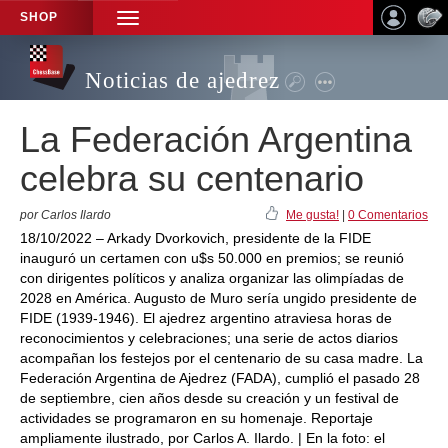
SHOP
TOGGLE
NAVIGATION
Noticias de ajedrez
La Federación Argentina
celebra su centenario
por Carlos Ilardo
Me gusta!
|
0 Comentarios
18/10/2022 – Arkady Dvorkovich, presidente de la FIDE
inauguró un certamen con u$s 50.000 en premios; se reunió
con dirigentes políticos y analiza organizar las olimpíadas de
2028 en América. Augusto de Muro sería ungido presidente de
FIDE (1939-1946). El ajedrez argentino atraviesa horas de
reconocimientos y celebraciones; una serie de actos diarios
acompañan los festejos por el centenario de su casa madre. La
Federación Argentina de Ajedrez (FADA), cumplió el pasado 28
de septiembre, cien años desde su creación y un festival de
actividades se programaron en su homenaje. Reportaje
ampliamente ilustrado, por Carlos A. Ilardo. | En la foto: el