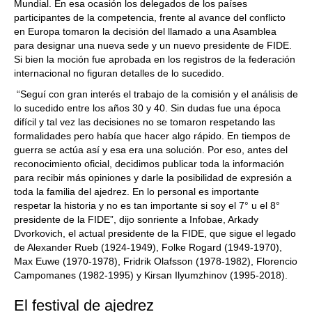
Mundial. En esa ocasión los delegados de los países
participantes de la competencia, frente al avance del conflicto
en Europa tomaron la decisión del llamado a una Asamblea
para designar una nueva sede y un nuevo presidente de FIDE.
Si bien la moción fue aprobada en los registros de la federación
internacional no figuran detalles de lo sucedido.
“Seguí con gran interés el trabajo de la comisión y el análisis de
lo sucedido entre los años 30 y 40. Sin dudas fue una época
difícil y tal vez las decisiones no se tomaron respetando las
formalidades pero había que hacer algo rápido. En tiempos de
guerra se actúa así y esa era una solución. Por eso, antes del
reconocimiento oficial, decidimos publicar toda la información
para recibir más opiniones y darle la posibilidad de expresión a
toda la familia del ajedrez. En lo personal es importante
respetar la historia y no es tan importante si soy el 7° u el 8°
presidente de la FIDE”, dijo sonriente a Infobae, Arkady
Dvorkovich, el actual presidente de la FIDE, que sigue el legado
de Alexander Rueb (1924-1949), Folke Rogard (1949-1970),
Max Euwe (1970-1978), Fridrik Olafsson (1978-1982), Florencio
Campomanes (1982-1995) y Kirsan Ilyumzhinov (1995-2018).
El festival de ajedrez